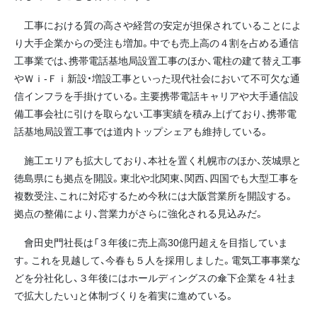
工事における質の高さや経営の安定が担保されていることによ
り大手企業からの受注も増加。中でも売上高の４割を占める通信
工事業では、携帯電話基地局設置工事のほか、電柱の建て替え工事
やＷｉ‐Ｆｉ新設・増設工事といった現代社会において不可欠な通
信インフラを手掛けている。主要携帯電話キャリアや大手通信設
備工事会社に引けを取らない工事実績を積み上げており、携帯電
話基地局設置工事では道内トップシェアも維持している。
施工エリアも拡大しており、本社を置く札幌市のほか、茨城県と
徳島県にも拠点を開設。東北や北関東、関西、四国でも大型工事を
複数受注、これに対応するため今秋には大阪営業所を開設する。
拠点の整備により、営業力がさらに強化される見込みだ。
會田史門社長は「３年後に売上高30億円超えを目指していま
す。これを見越して、今春も５人を採用しました。電気工事事業な
どを分社化し、３年後にはホールディングスの傘下企業を４社ま
で拡大したい」と体制づくりを着実に進めている。