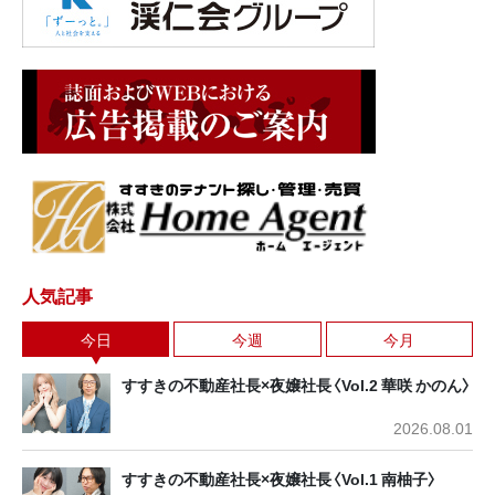
人気記事
今日
今週
今月
すすきの不動産社長×夜嬢社長〈Vol.2 華咲 かのん〉
2026.08.01
すすきの不動産社長×夜嬢社長〈Vol.1 南柚子〉