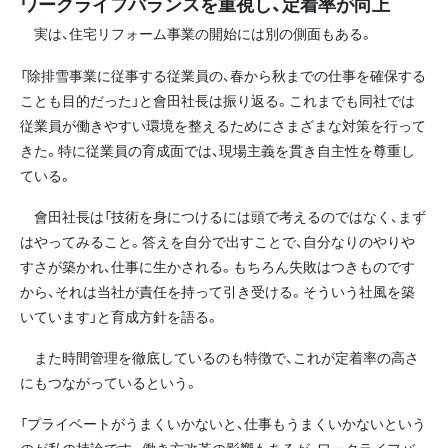
ワークライフバランスを重視し、定着率が向上
実は、住宅リフォーム事業の開始には別の側面もある。
「除排雪事業に従事する従業員の、春から秋までの仕事を確保する
ことも目的だった」と會田社長は振り返る。これまでも同社では
従業員が働きやすい環境を整えるためにさまざまな対策を行って
きた。特に従業員の育成面では、現場主義を貫き自主性を尊重し
ている。
會田社長は「技術を身につけるには頭で考えるのではなく、まず
はやってみること。答えを自分で出すことで、自分なりのやりや
すさが築かれ、仕事に生かされる。もちろん失敗はつきものです
から、それは当社が責任を持って引き受ける。そういう社風を築
いています」と育成方針を語る。
また時間管理を徹底しているのも特徴で、これが定着率の高さ
にもつながっているという。
「プライベートがうまくいかないと、仕事もうまくいかないという