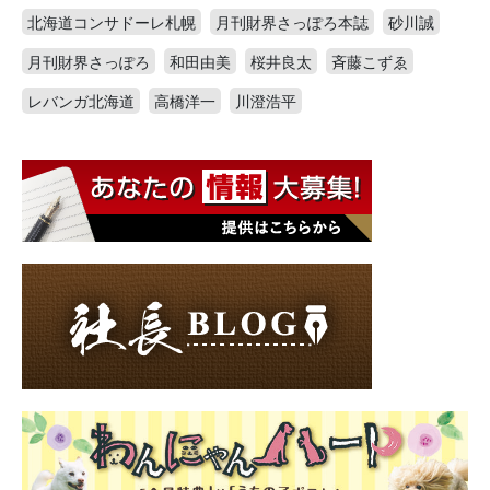
北海道コンサドーレ札幌
月刊財界さっぽろ本誌
砂川誠
月刊財界さっぽろ
和田由美
桜井良太
斉藤こずゑ
レバンガ北海道
高橋洋一
川澄浩平