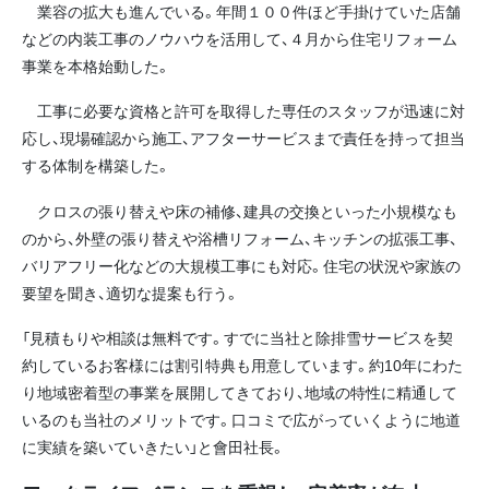
業容の拡大も進んでいる。年間１００件ほど手掛けていた店舗
などの内装工事のノウハウを活用して、４月から住宅リフォーム
事業を本格始動した。
工事に必要な資格と許可を取得した専任のスタッフが迅速に対
応し、現場確認から施工、アフターサービスまで責任を持って担当
する体制を構築した。
クロスの張り替えや床の補修、建具の交換といった小規模なも
のから、外壁の張り替えや浴槽リフォーム、キッチンの拡張工事、
バリアフリー化などの大規模工事にも対応。住宅の状況や家族の
要望を聞き、適切な提案も行う。
「見積もりや相談は無料です。すでに当社と除排雪サービスを契
約しているお客様には割引特典も用意しています。約10年にわた
り地域密着型の事業を展開してきており、地域の特性に精通して
いるのも当社のメリットです。口コミで広がっていくように地道
に実績を築いていきたい」と會田社長。