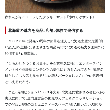
赤れんがをイメージしたクッキーサンド「赤れんがサンド」
北海道の魅力を商品、店舗、体験で発信する
２０２６年に発売50周年の節目を迎える北海道土産の定番「白
い恋人」を主軸に、さまざまな商品展開で北海道の魅力を国内外に
発信する「石屋製菓」。
〝しあわせをつくるお菓子〟を企業理念に掲げ、エンターテイン
メント性や体験型コンテンツの提供にも力を入れてきた。観光名
所としても人気を集める「白い恋人パーク」は、まさにその代表例
といえるだろう。
また、長期ビジョン「１００年先も、北海道に愛される会社へ」の
実現に向けて、道内直営店の拡充やカフェ＆グロッサリーショッ
プの開設、地域のコミュニティースペース「西の町いこいの駅 ル