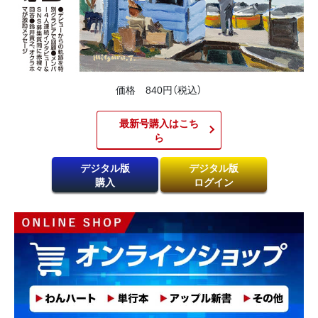
価格 840円（税込）
最新号購入はこち
ら​
デジタル版
デジタル版
購入
ログイン