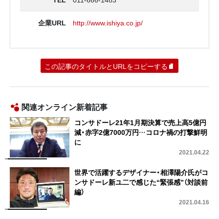
企業URL
http://www.ishiya.co.jp/
この記事のタイトルとURLをコピーする
関連オンライン新着記事
コンサドーレ21年1月期決算で売上高5億円
減・赤字2億7000万円…コロナ禍の打撃鮮明
に
2021.04.22
世界で活躍するデザイナー・相澤陽介氏がコ
ンサドーレ新ユ二で感じた“緊張感”（対談前
編）
2021.04.16