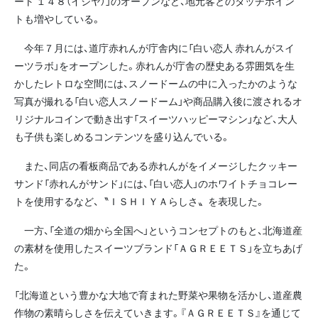
ート １４８（イシヤ）」のオープンなど、地元客とのタッチポイン
トも増やしている。
今年７月には、道庁赤れんが庁舎内に「白い恋人 赤れんがスイ
ーツラボ」をオープンした。赤れんが庁舎の歴史ある雰囲気を生
かしたレトロな空間には、スノードームの中に入ったかのような
写真が撮れる「白い恋人スノードーム」や商品購入後に渡されるオ
リジナルコインで動き出す「スイーツハッピーマシン」など、大人
も子供も楽しめるコンテンツを盛り込んでいる。
また、同店の看板商品である赤れんがをイメージしたクッキー
サンド「赤れんがサンド」には、「白い恋人」のホワイトチョコレー
トを使用するなど、〝ＩＳＨＩＹＡらしさ〟を表現した。
一方、「全道の畑から全国へ」というコンセプトのもと、北海道産
の素材を使用したスイーツブランド「ＡＧＲＥＥＴＳ」を立ちあげ
た。
「北海道という豊かな大地で育まれた野菜や果物を活かし、道産農
作物の素晴らしさを伝えていきます。『ＡＧＲＥＥＴＳ』を通じて