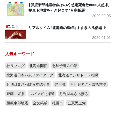
【胆振東部地震特集その2】想定死者数8000人超 札
幌直下地震を引き起こす“月寒断層”
2020.09.05
リアルタイム「北海道の50年」すすきの風俗編 上
2020.01.01
人気キーワード
社長ブログ
北海道開拓
北加伊道六〇話
北海道日本ハムファイターズ
北海道コンサドーレ札幌
月刊財界さっぽろ本誌記事
砂川誠
月刊財界さっぽろ本誌
斉藤こずゑ
レバンガ北海道
月刊財界さっぽろ
胆振東部地震
全文掲載
札幌市
立憲民主党