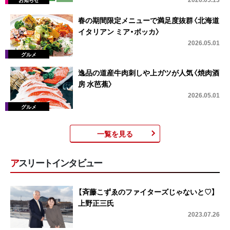
春の期間限定メニューで満足度抜群〈北海道
イタリアン ミア・ボッカ〉
2026.05.01
逸品の道産牛肉刺しや上ガツが人気〈焼肉酒
房 水芭蕉〉
2026.05.01
一覧を見る
アスリートインタビュー
【斉藤こずゑのファイターズじゃないと♡】
上野正三氏
2023.07.26