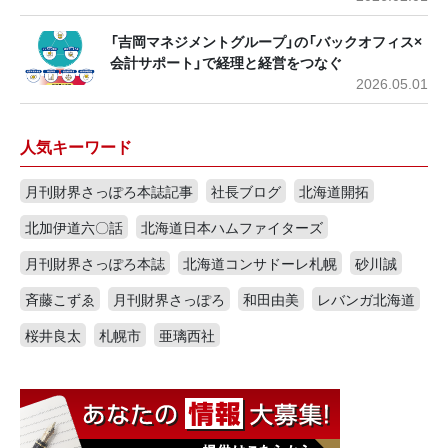
「吉岡マネジメントグループ」の「バックオフィス×
会計サポート」で経理と経営をつなぐ
2026.05.01
人気キーワード
月刊財界さっぽろ本誌記事
社長ブログ
北海道開拓
北加伊道六〇話
北海道日本ハムファイターズ
月刊財界さっぽろ本誌
北海道コンサドーレ札幌
砂川誠
斉藤こずゑ
月刊財界さっぽろ
和田由美
レバンガ北海道
桜井良太
札幌市
亜璃西社