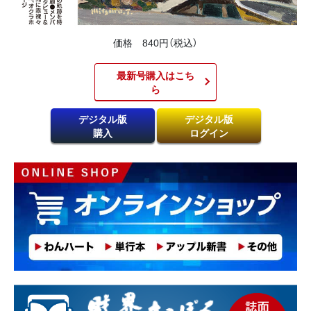
価格 840円（税込）
最新号購入はこち
ら​
デジタル版
デジタル版
購入
ログイン