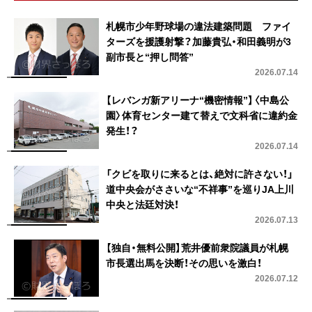
札幌市少年野球場の違法建築問題 ファイ
ターズを援護射撃？加藤貴弘・和田義明が3
副市長と“押し問答”
2026.07.14
【レバンガ新アリーナ“機密情報”】〈中島公
園〉体育センター建て替えで文科省に違約金
発生！？
2026.07.14
「クビを取りに来るとは、絶対に許さない！」
道中央会がささいな“不祥事”を巡りJA上川
中央と法廷対決！
2026.07.13
【独自・無料公開】荒井優前衆院議員が札幌
市長選出馬を決断！その思いを激白！
2026.07.12