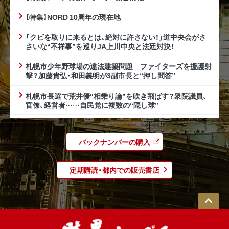
【特集】NORD 10周年の現在地
「クビを取りに来るとは、絶対に許さない！」道中央会がさ
さいな“不祥事”を巡りJA上川中央と法廷対決！
札幌市少年野球場の違法建築問題 ファイターズを援護射
撃？加藤貴弘・和田義明が3副市長と“押し問答”
札幌市長選で荒井優“相乗り論”を吹き飛ばす？衆院議員、
官僚、経営者……自民党に複数の“隠し球”
バックナンバーの購入
定期購読・都内での販売書店