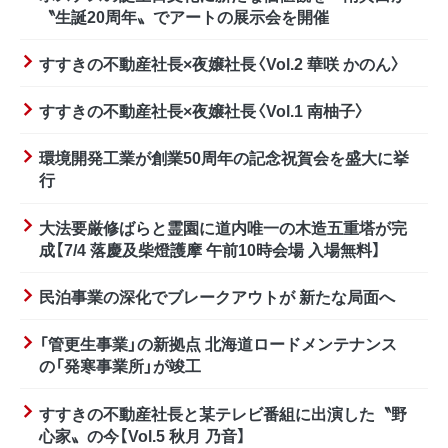
〝生誕20周年〟でアートの展示会を開催
すすきの不動産社長×夜嬢社長〈Vol.2 華咲 かのん〉
すすきの不動産社長×夜嬢社長〈Vol.1 南柚子〉
環境開発工業が創業50周年の記念祝賀会を盛大に挙
行
大法要厳修ばらと霊園に道内唯一の木造五重塔が完
成【7/4 落慶及柴燈護摩 午前10時会場 入場無料】
民泊事業の深化でブレークアウトが 新たな局面へ
「管更生事業」の新拠点 北海道ロードメンテナンス
の「発寒事業所」が竣工
すすきの不動産社長と某テレビ番組に出演した〝野
心家〟の今【Vol.5 秋月 乃音】