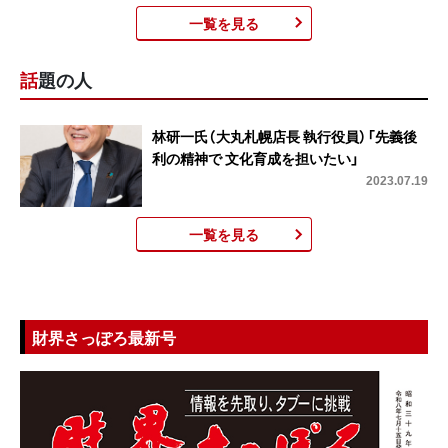
一覧を見る
話題の人
林研一氏（大丸札幌店長 執行役員）「先義後
利の精神で 文化育成を担いたい」
2023.07.19
一覧を見る
財界さっぽろ最新号