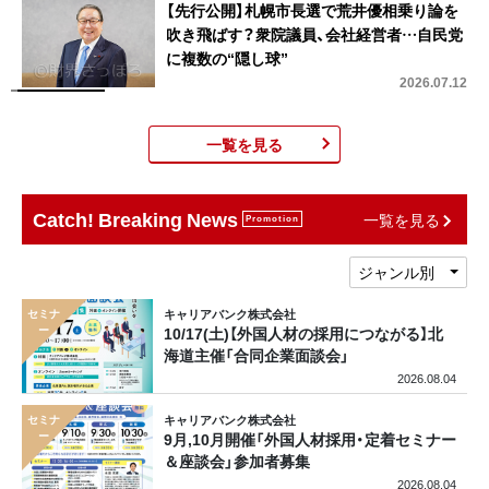
【先行公開】札幌市長選で荒井優相乗り論を
吹き飛ばす？衆院議員、会社経営者…自民党
に複数の“隠し球”
2026.07.12
一覧を見る
Catch! Breaking News
一覧を見る
Promotion
ジャンル別
キャリアバンク株式会社
10/17(土)【外国人材の採用につながる】北
海道主催「合同企業面談会」
2026.08.04
キャリアバンク株式会社
9月,10月開催「外国人材採用・定着セミナー
＆座談会」参加者募集
2026.08.04