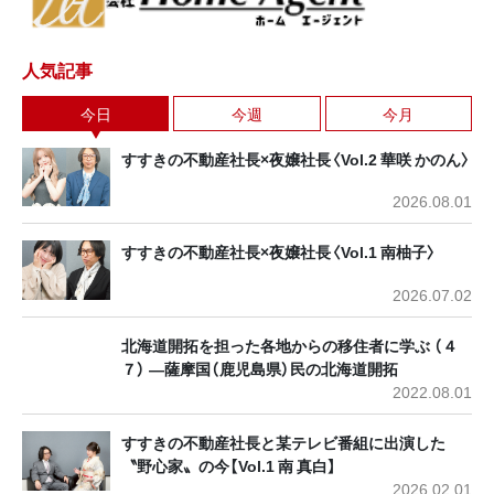
人気記事
今日
今週
今月
すすきの不動産社長×夜嬢社長〈Vol.2 華咲 かのん〉
2026.08.01
すすきの不動産社長×夜嬢社長〈Vol.1 南柚子〉
2026.07.02
北海道開拓を担った各地からの移住者に学ぶ （４
７） ―薩摩国（鹿児島県）民の北海道開拓
2022.08.01
すすきの不動産社長と某テレビ番組に出演した
〝野心家〟の今【Vol.1 南 真白】
2026.02.01