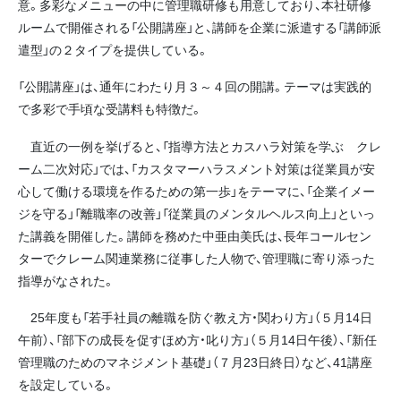
意。多彩なメニューの中に管理職研修も用意しており、本社研修
ルームで開催される「公開講座」と、講師を企業に派遣する「講師派
遣型」の２タイプを提供している。
「公開講座」は、通年にわたり月３～４回の開講。テーマは実践的
で多彩で手頃な受講料も特徴だ。
直近の一例を挙げると、「指導方法とカスハラ対策を学ぶ クレ
ーム二次対応」では、「カスタマーハラスメント対策は従業員が安
心して働ける環境を作るための第一歩」をテーマに、「企業イメー
ジを守る」「離職率の改善」「従業員のメンタルヘルス向上」といっ
た講義を開催した。講師を務めた中亜由美氏は、長年コールセン
ターでクレーム関連業務に従事した人物で、管理職に寄り添った
指導がなされた。
25年度も「若手社員の離職を防ぐ教え方・関わり方」（５月14日
午前）、「部下の成長を促すほめ方・叱り方」（５月14日午後）、「新任
管理職のためのマネジメント基礎」（７月23日終日）など、41講座
を設定している。