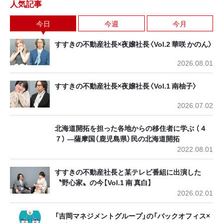
人気記事
今日
今週
今月
すすきの不動産社長×夜嬢社長〈Vol.2 華咲 かのん〉
2026.08.01
すすきの不動産社長×夜嬢社長〈Vol.1 南柚子〉
2026.07.02
北海道開拓を担った各地からの移住者に学ぶ （４
７） ―薩摩国（鹿児島県）民の北海道開拓
2022.08.01
すすきの不動産社長と某テレビ番組に出演した
〝野心家〟の今【Vol.1 南 真白】
2026.02.01
「吉岡マネジメントグループ」の「バックオフィス×