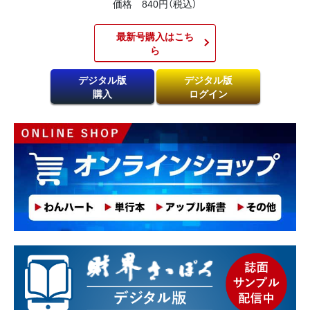
価格 840円（税込）
最新号購入はこち
ら​
デジタル版
デジタル版
購入
ログイン