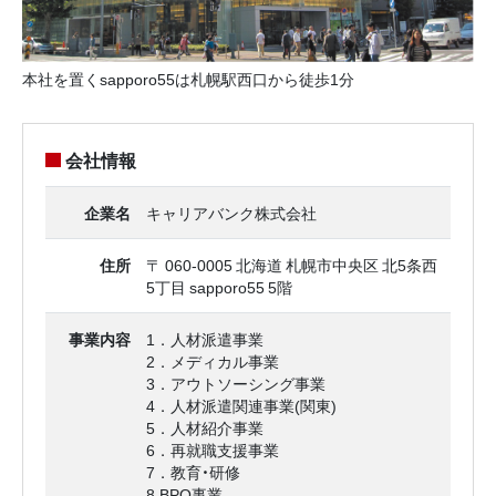
本社を置くsapporo55は札幌駅西口から徒歩1分
会社情報
企業名
キャリアバンク株式会社
住所
〒 060-0005 北海道 札幌市中央区 北5条西
5丁目 sapporo55 5階
事業内容
1．人材派遣事業
2．メディカル事業
3．アウトソーシング事業
4．人材派遣関連事業(関東)
5．人材紹介事業
6．再就職支援事業
7．教育・研修
8.BPO事業