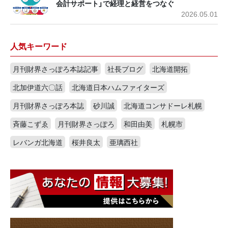
会計サポート」で経理と経営をつなぐ
2026.05.01
人気キーワード
月刊財界さっぽろ本誌記事
社長ブログ
北海道開拓
北加伊道六〇話
北海道日本ハムファイターズ
月刊財界さっぽろ本誌
砂川誠
北海道コンサドーレ札幌
斉藤こずゑ
月刊財界さっぽろ
和田由美
札幌市
レバンガ北海道
桜井良太
亜璃西社