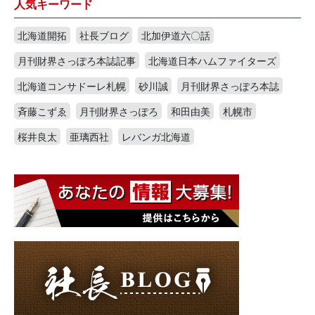
人気キーワード
北海道開拓
社長ブログ
北加伊道六〇話
月刊財界さっぽろ本誌記事
北海道日本ハムファイターズ
北海道コンサドーレ札幌
砂川誠
月刊財界さっぽろ本誌
斉藤こずゑ
月刊財界さっぽろ
和田由美
札幌市
桜井良太
亜璃西社
レバンガ北海道