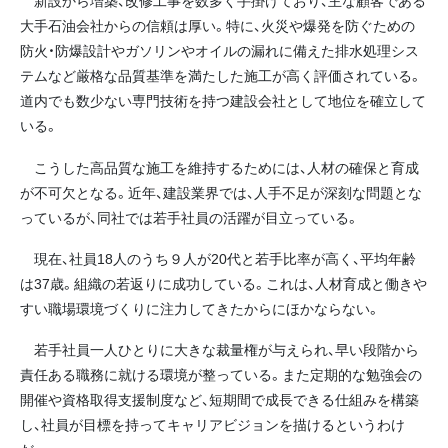
新設から増築、改修工事を数多く手掛けており、主な顧客である
大手石油会社からの信頼は厚い。特に、火災や爆発を防ぐための
防火・防爆設計やガソリンやオイルの漏れに備えた排水処理シス
テムなど厳格な品質基準を満たした施工が高く評価されている。
道内でも数少ない専門技術を持つ建設会社として地位を確立して
いる。
こうした高品質な施工を維持するためには、人材の確保と育成
が不可欠となる。近年、建設業界では、人手不足が深刻な問題とな
っているが、同社では若手社員の活躍が目立っている。
現在、社員18人のうち９人が20代と若手比率が高く、平均年齢
は37歳。組織の若返りに成功している。これは、人材育成と働きや
すい職場環境づくりに注力してきたからにほかならない。
若手社員一人ひとりに大きな裁量権が与えられ、早い段階から
責任ある職務に就ける環境が整っている。また定期的な勉強会の
開催や資格取得支援制度など、短期間で成長できる仕組みを構築
し、社員が目標を持ってキャリアビジョンを描けるというわけ