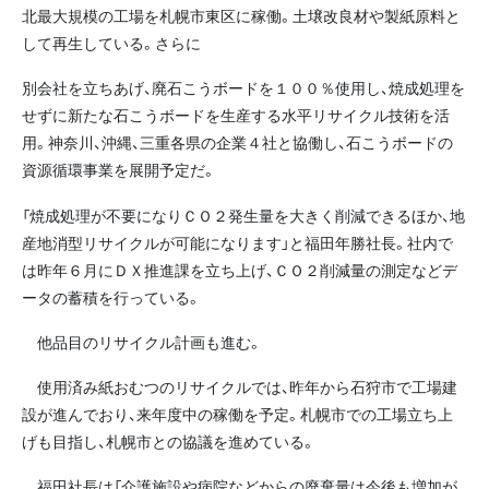
北最大規模の工場を札幌市東区に稼働。土壌改良材や製紙原料と
して再生している。さらに
別会社を立ちあげ、廃石こうボードを１００％使用し、焼成処理を
せずに新たな石こうボードを生産する水平リサイクル技術を活
用。神奈川、沖縄、三重各県の企業４社と協働し、石こうボードの
資源循環事業を展開予定だ。
「焼成処理が不要になりＣＯ２発生量を大きく削減できるほか、地
産地消型リサイクルが可能になります」と福田年勝社長。社内で
は昨年６月にＤＸ推進課を立ち上げ、ＣＯ２削減量の測定などデ
ータの蓄積を行っている。
他品目のリサイクル計画も進む。
使用済み紙おむつのリサイクルでは、昨年から石狩市で工場建
設が進んでおり、来年度中の稼働を予定。札幌市での工場立ち上
げも目指し、札幌市との協議を進めている。
福田社長は「介護施設や病院などからの廃棄量は今後も増加が