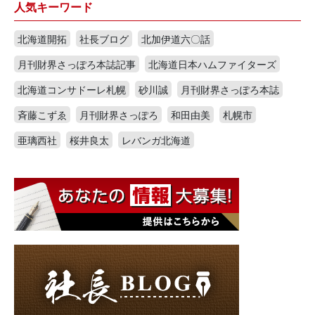
人気キーワード
北海道開拓
社長ブログ
北加伊道六〇話
月刊財界さっぽろ本誌記事
北海道日本ハムファイターズ
北海道コンサドーレ札幌
砂川誠
月刊財界さっぽろ本誌
斉藤こずゑ
月刊財界さっぽろ
和田由美
札幌市
亜璃西社
桜井良太
レバンガ北海道