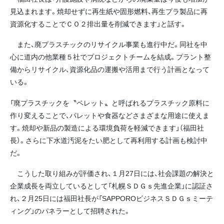
見込まれます。焼却せずに再生紙や固形燃料、再生プラ製品に再
資源化することでＣＯ２排出量を削減できます」と話す。
また、廃プラスチックのリサイクル事業も進行中だ。同社を中
心に道内の他業種５社でプロジェクトチームを結成。プラント整
備からリサイクル、資源化品の運搬や活用まで行う計画となって
いる。
「廃プラスチックを〝ペレット〟と呼ばれるプラスチック原料に
作り変えることで、パレットや食器などさまざまな用途に使えま
す。焼却や新品の製造による環境負荷を軽減できます」（福田社
長）。さらに下水道汚泥をたい肥として再利用する計画も検討中
だ。
こうした取り組みが評価され、１月27日には、社会課題の解決と
企業成長を両立しているとして「札幌ＳＤＧｓ先進企業」に認証さ
れ、２月25日には福田社長が「SAPPOROビジネスＳＤＧｓミーテ
ィング」のパネラーとして招聘された。