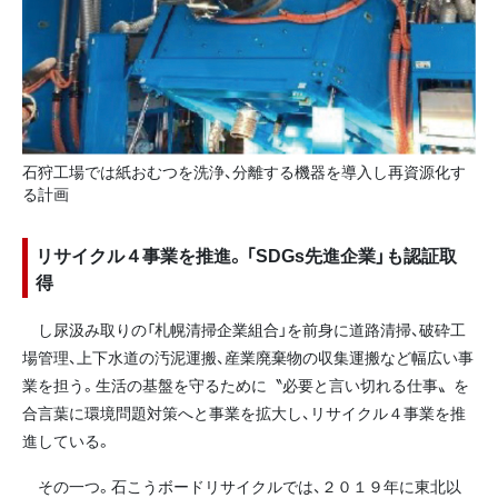
石狩工場では紙おむつを洗浄、分離する機器を導入し再資源化す
る計画
リサイクル４事業を推進。「SDGs先進企業」も認証取
得
し尿汲み取りの「札幌清掃企業組合」を前身に道路清掃、破砕工
場管理、上下水道の汚泥運搬、産業廃棄物の収集運搬など幅広い事
業を担う。生活の基盤を守るために〝必要と言い切れる仕事〟を
合言葉に環境問題対策へと事業を拡大し、リサイクル４事業を推
進している。
その一つ。石こうボードリサイクルでは、２０１９年に東北以