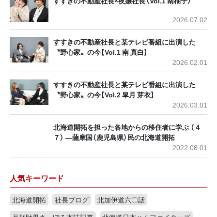
すすきの不動産社長×夜嬢社長〈Vol.1 南柚子〉
2026.07.02
すすきの不動産社長と某テレビ番組に出演した
〝野心家〟の今【Vol.1 南 真白】
2026.02.01
すすきの不動産社長と某テレビ番組に出演した
〝野心家〟の今【Vol.2 皐月 芽衣】
2026.03.01
北海道開拓を担った各地からの移住者に学ぶ （４
７） ―薩摩国（鹿児島県）民の北海道開拓
2022.08.01
人気キーワード
北海道開拓
社長ブログ
北加伊道六〇話
月刊財界さっぽろ本誌記事
北海道日本ハムファイターズ