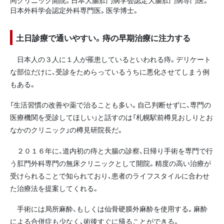
同クリニック開院。日本大腸肛門病学会認定大腸肛門病専門医。
日本外科学会認定外科専門医。医学博士。
土日診療で通いやすい。痔の早期治療に注力する
日本人の３人に１人が罹患しているといわれる痔。デリケート
な部位だけに、受診をためらっているうちに悪化させてしまう例
もある。
「生活習慣の改善や薬で治ることも多い。自己判断せずに、専門の
医療機関を受診してほしい」と話すのは「札幌駅前樽見おしりとお
なかのクリニック」の樽見研院長だ。
２０１６年に、道内初の痔と大腸の診察、日帰り手術を専門で行
う肛門外科専門の無床クリニックとして開院。精度の高い治療が
受けられることで知られており、患者のライフスタイルに合わせ
た治療法を提案してくれる。
手術には局所麻酔、もしくは仙骨硬膜外麻酔を使用する。麻酔
による合併症も少なく、術後すぐに帰ることができる。