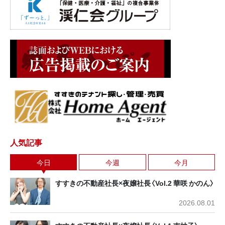
人気記事
今日
今週
今月
すすきの不動産社長×夜嬢社長〈Vol.2 華咲 かのん〉
2026.08.01