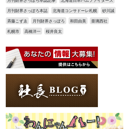
月刊財界さっぽろ本誌
北海道コンサドーレ札幌
砂川誠
斉藤こずゑ
月刊財界さっぽろ
和田由美
亜璃西社
札幌市
高橋洋一
桜井良太