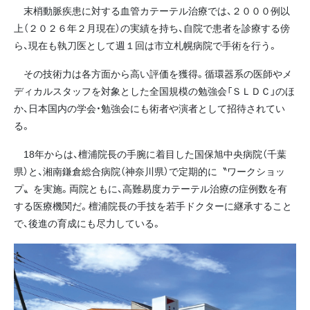
末梢動脈疾患に対する血管カテーテル治療では、２０００例以
上（２０２６年２月現在）の実績を持ち、自院で患者を診療する傍
ら、現在も執刀医として週１回は市立札幌病院で手術を行う。
その技術力は各方面から高い評価を獲得。循環器系の医師やメ
ディカルスタッフを対象とした全国規模の勉強会「ＳＬＤＣ」のほ
か、日本国内の学会・勉強会にも術者や演者として招待されてい
る。
18年からは、檀浦院長の手腕に着目した国保旭中央病院（千葉
県）と、湘南鎌倉総合病院（神奈川県）で定期的に〝ワークショッ
プ〟を実施。両院ともに、高難易度カテーテル治療の症例数を有
する医療機関だ。檀浦院長の手技を若手ドクターに継承すること
で、後進の育成にも尽力している。