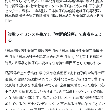
だんのうら・ゆたか／2006年北海道大学医学部卒業。市立札幌病
院で循環器内科、救命救急センター、糖尿病内分泌内科、下肢救済
センターに勤務。22年開院。日本糖尿病学会認定糖尿病専門医。
日本循環器学会認定循環器専門医。日本内科学会認定総合内科専
門医。
複数ライセンスを生かし〝横断的治療〟で患者を支え
る
「日本糖尿病学会認定糖尿病専門医」「日本循環器学会認定循環器
専門医」「日本内科学会認定総合内科専門医」などを有する檀浦裕
院長。循環器と糖尿病の資格を併せ持つ専門医として知られる。
「循環器疾患の予兆は、狭心症や心筋梗塞であれば胸痛や胸部の圧
迫感。不整脈なら動悸やめまい、失神などがあげられます。労作時
の息切れ、急激な体重増加やむくみ、全身倦怠感といった症状は心
不全の初期症状の場合があります。近年は高齢化や心不全の原因
となる疾患が増加していることに伴い、心不全患者が爆発的に増
加している『心不全パンデミック』と言われる状況になってきてい
るので、すぐにでも専門医に相談するべきでしょう」と警鐘を鳴ら