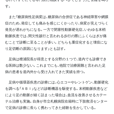
す。
また「糖尿病性足病変は、糖尿病の合併症である神経障害や網膜
症のため、発症しても痛みを感じにくかったり、病変が見えづらく
発見が遅れがちになる。一方で閉塞性動脈硬化症、いわゆる末梢
動脈疾患では、間欠性跛行と言われる歩行の際にふくらはぎが痛
むことで診断に至ることが多い。どちらも重症化すると壊疽にな
り足切断の原因になります」とも話す。
足病は檀浦院長が得意とする分野の１つで、道内でも診療でき
る医師は数少ない。これまでにも、他院で治療困難と言われた足
病の患者を道内外から受け入れてきた実績を持つ。
足病や循環器疾患の診療には、心エコーやレントゲン、動脈硬化
を調べる「ＡＢＩ」などの診断機器を駆使する。末梢動脈疾患など
により足の動脈が細く詰まった場合は、血流を改善させるカテー
テル治療も実施。自身が市立札幌病院在籍時に下肢救済センター
で足病の診療に長らく携わってきた経験を生かしている。