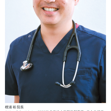
檀浦 裕 院長