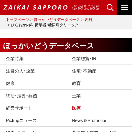
トップページ
ほっかいどうデータベース
内科
ひらおか内科 循環器・糖尿病クリニック
ほっかいどうデータベース
企業特集
企業総覧・IR
注目の人・企業
住宅・不動産
健康
教育
終活・法要・葬儀
士業
経営サポート
医療
Pickupニュース
News＆Promotion