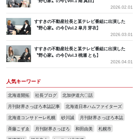
〝野心家〟の今【Vol.1 南 真白】
2026.02.01
すすきの不動産社長と某テレビ番組に出演した
〝野心家〟の今【Vol.2 皐月 芽衣】
2026.03.01
すすきの不動産社長と某テレビ番組に出演した
〝野心家〟の今【Vol.3 桃瀬 とも】
2026.04.01
人気キーワード
北海道開拓
社長ブログ
北加伊道六〇話
月刊財界さっぽろ本誌記事
北海道日本ハムファイターズ
北海道コンサドーレ札幌
砂川誠
月刊財界さっぽろ本誌
斉藤こずゑ
月刊財界さっぽろ
和田由美
札幌市