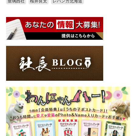
亜璃西社
桜井良太
レバンガ北海道