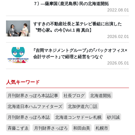
７） ―薩摩国（鹿児島県）民の北海道開拓
2022.08.01
すすきの不動産社長と某テレビ番組に出演した
〝野心家〟の今【Vol.1 南 真白】
2026.02.01
「吉岡マネジメントグループ」の「バックオフィス×
会計サポート」で経理と経営をつなぐ
2026.05.01
人気キーワード
月刊財界さっぽろ本誌記事
社長ブログ
北海道開拓
北海道日本ハムファイターズ
北加伊道六〇話
月刊財界さっぽろ本誌
北海道コンサドーレ札幌
砂川誠
斉藤こずゑ
月刊財界さっぽろ
和田由美
札幌市