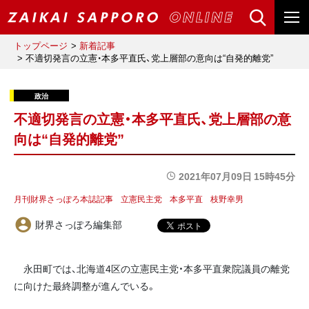
トップページ
新着記事
不適切発言の立憲・本多平直氏、党上層部の意向は“自発的離党”
不適切発言の立憲・本多平直氏、党上層部の意
向は“自発的離党”
2021年07月09日 15時45分
月刊財界さっぽろ本誌記事
立憲民主党
本多平直
枝野幸男
財界さっぽろ編集部
永田町では、北海道4区の立憲民主党・本多平直衆院議員の離党
に向けた最終調整が進んでいる。