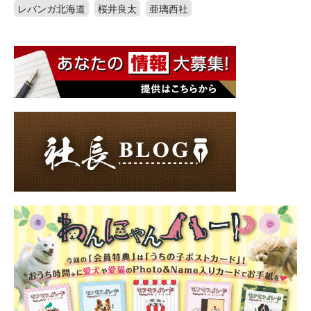
レバンガ北海道
桜井良太
亜璃西社