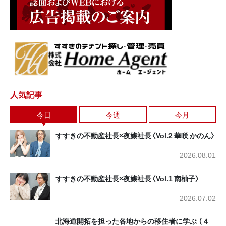
人気記事
今日
今週
今月
すすきの不動産社長×夜嬢社長〈Vol.2 華咲 かのん〉
2026.08.01
すすきの不動産社長×夜嬢社長〈Vol.1 南柚子〉
2026.07.02
北海道開拓を担った各地からの移住者に学ぶ （４