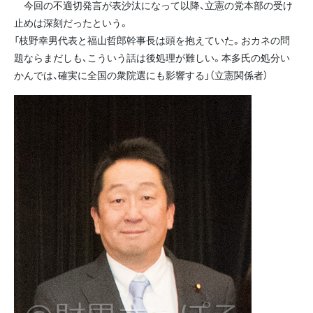
今回の不適切発言が表沙汰になって以降、立憲の党本部の受け
止めは深刻だったという。
「枝野幸男代表と福山哲郎幹事長は頭を抱えていた。おカネの問
題ならまだしも、こういう話は後処理が難しい。本多氏の処分い
かんでは、確実に全国の衆院選にも影響する」（立憲関係者）