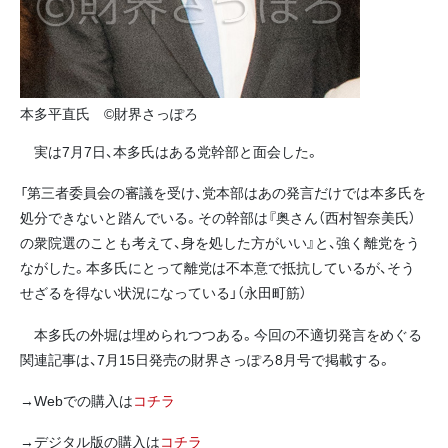
本多平直氏 ©財界さっぽろ
実は7月7日、本多氏はある党幹部と面会した。
「第三者委員会の審議を受け、党本部はあの発言だけでは本多氏を
処分できないと踏んでいる。その幹部は『奥さん（西村智奈美氏）
の衆院選のことも考えて、身を処した方がいい』と、強く離党をう
ながした。本多氏にとって離党は不本意で抵抗しているが、そう
せざるを得ない状況になっている」（永田町筋）
本多氏の外堀は埋められつつある。今回の不適切発言をめぐる
関連記事は、7月15日発売の財界さっぽろ8月号で掲載する。
→Webでの購入は
コチラ
→デジタル版の購入は
コチラ