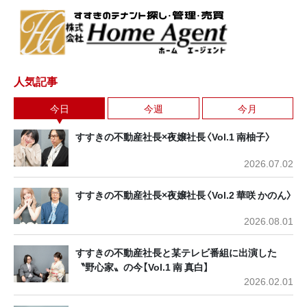
人気記事
今日
今週
今月
すすきの不動産社長×夜嬢社長〈Vol.1 南柚子〉
2026.07.02
すすきの不動産社長×夜嬢社長〈Vol.2 華咲 かのん〉
2026.08.01
すすきの不動産社長と某テレビ番組に出演した
〝野心家〟の今【Vol.1 南 真白】
2026.02.01