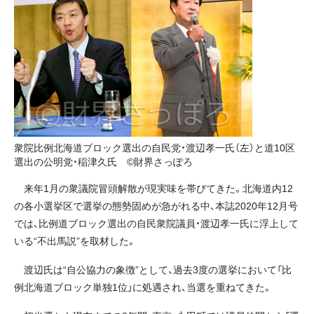
衆院比例北海道ブロック選出の自民党・渡辺孝一氏（左）と道10区
選出の公明党・稲津久氏 ©財界さっぽろ
来年1月の衆議院冒頭解散が現実味を帯びてきた。北海道内12
の各小選挙区で選挙の態勢固めが急がれる中、本誌2020年12月号
では、比例道ブロック選出の自民衆院議員・渡辺孝一氏に浮上して
いる“不出馬説”を取材した。
渡辺氏は“自公協力の象徴”として、過去3度の選挙において「比
例北海道ブロック単独1位」に処遇され、当選を重ねてきた。