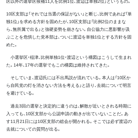
区以外の選挙区候補11人を比例1位、渡辺は単独2位」というもの。
10区支部は「それでは当選の保証がない」と断じ、比例であれば「単
独1位」を求める方針を固めたが、10区支部は「比例2位のままな
ら、無所属で出る」と強硬姿勢を崩さない。自公協力に悪影響が及
ぶことを危惧した党本部は、ついに渡辺を単独1位とする方針を固
めた。
小選挙区・稲津、比例単独1位・渡辺という構図はこうして生まれ
た。14年、17年の選挙でもこの構図は維持されてきた。
そしていま、渡辺氏には不出馬説が流れている。本人は「10区か
ら自民党の灯を消さない方法を考える」と語り、去就について明言
を避けている。
過去3回の選挙と決定的に違うのは、解散が近いとされる時期に
入っても、10区支部から公認申請の動きが出ていないことだ。あ
す11月21日には10区支部の総会が開かれる。そこでは必ず渡辺の
去就についての質問が出る。