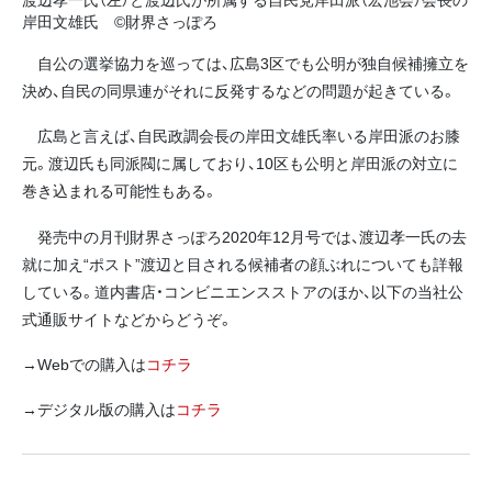
岸田文雄氏 ©財界さっぽろ
自公の選挙協力を巡っては、広島3区でも公明が独自候補擁立を
決め、自民の同県連がそれに反発するなどの問題が起きている。
広島と言えば、自民政調会長の岸田文雄氏率いる岸田派のお膝
元。渡辺氏も同派閥に属しており、10区も公明と岸田派の対立に
巻き込まれる可能性もある。
発売中の月刊財界さっぽろ2020年12月号では、渡辺孝一氏の去
就に加え“ポスト”渡辺と目される候補者の顔ぶれについても詳報
している。道内書店・コンビニエンスストアのほか、以下の当社公
式通販サイトなどからどうぞ。
→Webでの購入は
コチラ
→デジタル版の購入は
コチラ