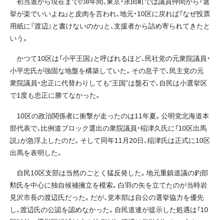
初当選から現在までの8年間、東京・永田町では議員仲間から「選
挙が楽でいいよね」と皮肉を言われ、地元・10区に戻れば「なぜ投票
用紙に『渡辺』と書けないのか」と、支援者から詰め寄られてきたと
いう。
かつて10区は「小平王国」と呼ばれるほど、民社党の元衆院議員・
小平忠氏が強固な地盤を構築していた。その息子で、民主党の元
衆院議員・忠正に代替わりしても“王国”は盤石で、自民は小選挙区
で1度も忠正に勝てなかった。
10区の政治関係者に衝撃が走ったのは11年夏。公明党北海道本
部代表で、比例道ブロック選出の衆院議員・稲津久氏に「10区出馬
説」が急浮上したのだ。そして同年11月20日、稲津氏は正式に10区
出馬を表明した。
自民10区支部は当然のごとく猛反発した。地元重鎮道議の釣部
勲氏を中心に独自候補擁立を模索。白羽の矢を立てたのが当時岩
見沢市長の渡辺氏だった。だが、党本部は自公の選挙協力を優先
し、渡辺氏の公認を認めなかった。自民道連が提示した処遇は「10