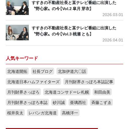
すすきの不動産社長と某テレビ番組に出演した
〝野心家〟の今【Vol.2 皐月 芽衣】
2026.03.01
すすきの不動産社長と某テレビ番組に出演した
〝野心家〟の今【Vol.3 桃瀬 とも】
2026.04.01
人気キーワード
北海道開拓
社長ブログ
北加伊道六〇話
北海道日本ハムファイターズ
月刊財界さっぽろ本誌記事
月刊財界さっぽろ
北海道コンサドーレ札幌
和田由美
月刊財界さっぽろ本誌
砂川誠
亜璃西社
斉藤こずゑ
桜井良太
レバンガ北海道
高橋洋一