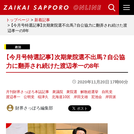
トップページ
新着記事
【今月号特選記事】次期衆院選不出馬？自公協力に翻弄され続けた渡
辺孝一の8年
【今月号特選記事】次期衆院選不出馬？自公協
力に翻弄され続けた渡辺孝一の8年
2020年11月20日 17時00分
月刊財界さっぽろ本誌記事
衆議院
衆院選
解散総選挙
自民党
渡辺孝一
公明党
稲津久
北海道10区
岸田文雄
宏池会
岸田派
財界さっぽろ編集部