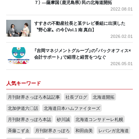
７） ―薩摩国（鹿児島県）民の北海道開拓
2022.08.01
すすきの不動産社長と某テレビ番組に出演した
〝野心家〟の今【Vol.1 南 真白】
2026.02.01
「吉岡マネジメントグループ」の「バックオフィス×
会計サポート」で経理と経営をつなぐ
2026.05.01
人気キーワード
月刊財界さっぽろ本誌記事
社長ブログ
北海道開拓
北加伊道六〇話
北海道日本ハムファイターズ
月刊財界さっぽろ本誌
砂川誠
北海道コンサドーレ札幌
斉藤こずゑ
月刊財界さっぽろ
和田由美
レバンガ北海道