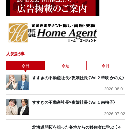
人気記事
今日
今週
今月
すすきの不動産社長×夜嬢社長〈Vol.2 華咲 かのん〉
2026.08.01
すすきの不動産社長×夜嬢社長〈Vol.1 南柚子〉
2026.07.02
北海道開拓を担った各地からの移住者に学ぶ （４