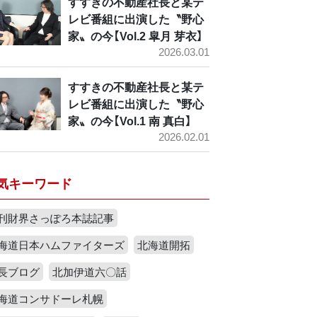
すすきの不動産社長と某テ
レビ番組に出演した〝野心
家〟の今【Vol.2 皐月 芽衣】
2026.03.01
すすきの不動産社長と某テ
レビ番組に出演した〝野心
家〟の今【Vol.1 南 真白】
2026.02.01
気キーワード
刊財界さっぽろ本誌記事
海道日本ハムファイターズ
北海道開拓
長ブログ
北加伊道六〇話
海道コンサドーレ札幌