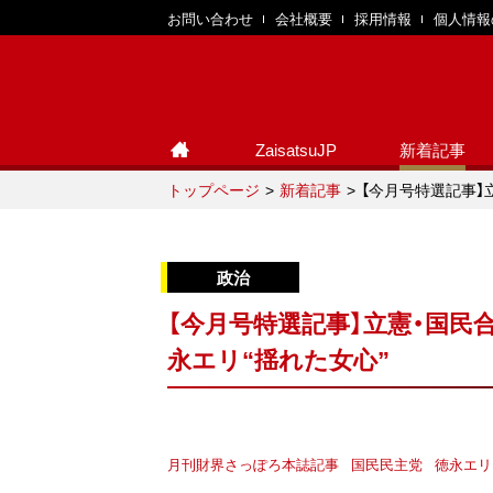
お問い合わせ
会社概要
採用情報
個人情報
ZaisatsuJP
新着記事
トップページ
新着記事
【今月号特選記事】
【今月号特選記事】立憲・国民
永エリ“揺れた女心”
月刊財界さっぽろ本誌記事
国民民主党
徳永エリ