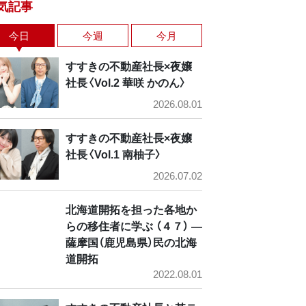
気記事
今日
今週
今月
すすきの不動産社長×夜嬢
社長〈Vol.2 華咲 かのん〉
2026.08.01
すすきの不動産社長×夜嬢
社長〈Vol.1 南柚子〉
2026.07.02
北海道開拓を担った各地か
らの移住者に学ぶ （４７） ―
薩摩国（鹿児島県）民の北海
道開拓
2022.08.01