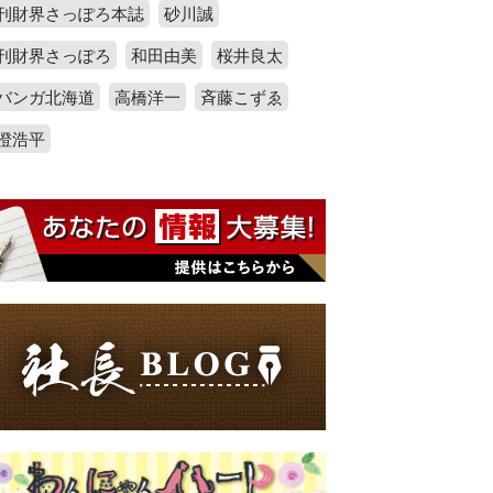
刊財界さっぽろ本誌
砂川誠
刊財界さっぽろ
和田由美
桜井良太
バンガ北海道
高橋洋一
斉藤こずゑ
澄浩平