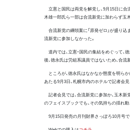
立憲と国民は両党を解党し、9月15日に合流
木雄一郎氏ら一部は合流新党に加わらず玉木
合流新党の綱領案に「原発ゼロ」が盛り込ま
流新党に参加しなかった。
道内では、立憲・国民の集結をめぐって、徳
後、徳永氏は労組系議員ではないため、合流
ところが、徳永氏はなかなか態度を明らか
あたる9月3日、札幌市内のホテルで記者会
記者会見では、合流新党に参加か、玉木新党
のフェイスブックでも、その気持ちの揺れ動
9月15日発売の月刊財界さっぽろ10月号で
→Webでの購入は
コチラ