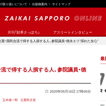
の取り扱いについて
出版物案内
サイトマップ
月刊「財界さっぽろ」
アスリートインタビュー
立憲・国民合流で得する人損する人、参院議員・徳永エリ“揺れた女心”
最
合流で得する人損する人、参院議員・徳
2020年09月16日 17時40分
玉木雄一郎
立憲民主党