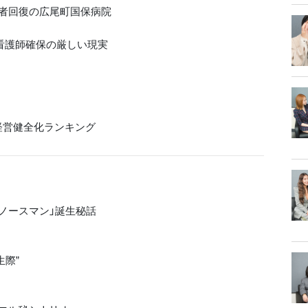
者回復の広尾町国保病院
・看護師確保の厳しい現実
経営健全化ランキング
ノースマン」誕生秘話
生際”