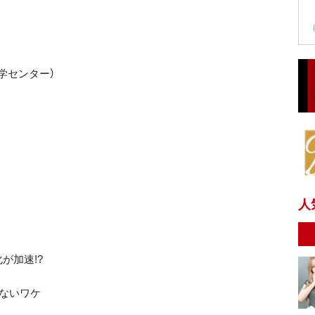
学センター）
人
が加速!?
まないワケ