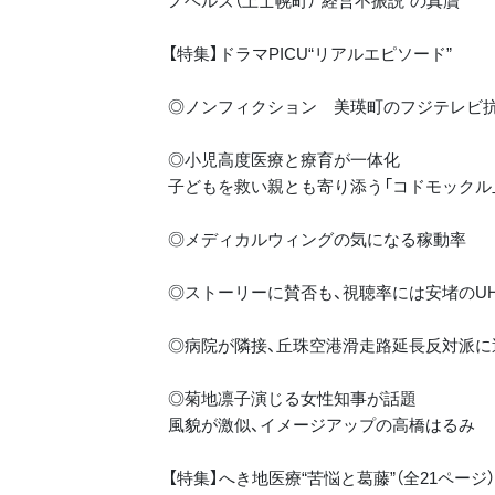
ノベルズ（上士幌町）“経営不振説”の真贋
【特集】ドラマPICU“リアルエピソード”
◎ノンフィクション 美瑛町のフジテレビ
◎小児高度医療と療育が一体化
子どもを救い親とも寄り添う「コドモックル
◎メディカルウィングの気になる稼動率
◎ストーリーに賛否も、視聴率には安堵のUH
◎病院が隣接、丘珠空港滑走路延長反対派に
◎菊地凛子演じる女性知事が話題
風貌が激似、イメージアップの高橋はるみ
【特集】へき地医療“苦悩と葛藤”（全21ページ）