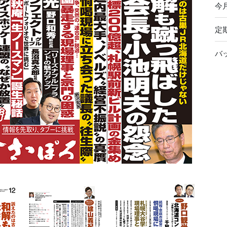
今
定
バ