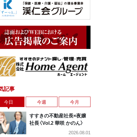
気記事
今日
今週
今月
すすきの不動産社長×夜嬢
社長〈Vol.2 華咲 かのん〉
2026.08.01