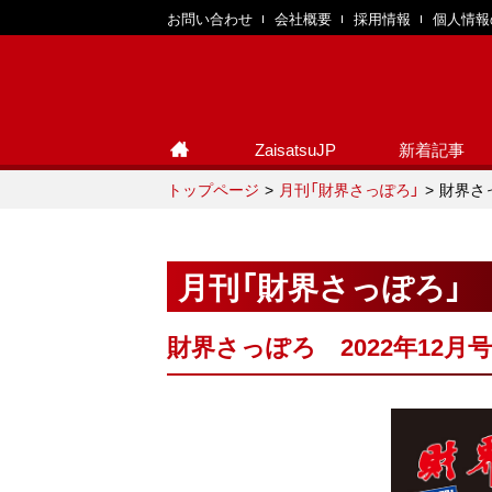
お問い合わせ
会社概要
採用情報
個人情報
ZaisatsuJP
新着記事
トップページ
月刊「財界さっぽろ」
財界さっ
月刊「財界さっぽろ」
財界さっぽろ 2022年12月