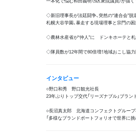
一本化で悩む和田義明（5区衆院議員）が描
◇新旧理事長が法廷闘争、突然の“連合会”脱
札幌大谷学園、暴走する現場理事と宗門の困
◇農林水産省が“仲人”に ドンキホーテと
◇隊員数が12年間で80倍増！地域おこし協
インタビュー
○野口和秀 野口観光社長
23年ぶりトップ交代「リーズナブル」ブラン
○長沼真太郎 北海道コンフェクトグループ
「多様なブランドポートフォリオで世界に挑