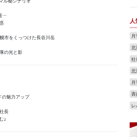
くマル秘シナリオ
退…
人
惑
月
札幌市をくっつけた長谷川岳
北
力隊の光と影
社
北
月
斉
ドの魅力アップ
レ
社長
む」