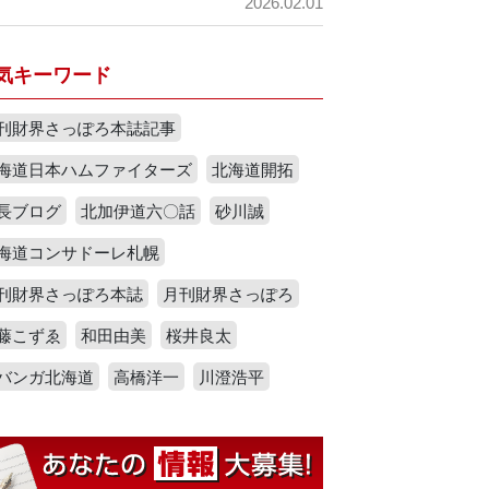
2026.02.01
気キーワード
刊財界さっぽろ本誌記事
海道日本ハムファイターズ
北海道開拓
長ブログ
北加伊道六〇話
砂川誠
海道コンサドーレ札幌
刊財界さっぽろ本誌
月刊財界さっぽろ
藤こずゑ
和田由美
桜井良太
バンガ北海道
高橋洋一
川澄浩平