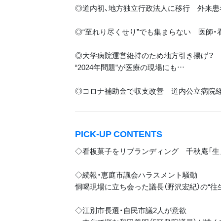
◎道内初、地方独立行政法人に移行 外来患
◎“至れり尽くせり”でも集まらない 医師
◎大学病院運営維持のため地方引き揚げ？
“2024年問題”が医療の現場にも…
◎コロナ補助金で収支改善 道内公立病院
PICK-UP CONTENTS
◇看板菓子をリブランディング 千秋庵「生
◇続報・恵庭市議会ハラスメント騒動
恫喝現場に立ち会った議長（野沢宏紀）の“往
◇江別市長選・自民市議2人が意欲