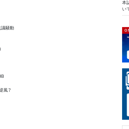
本
い
抗議騒動
」
B
逆風？