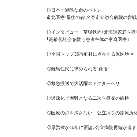
◎日本一過酷な命のバトン
道北医療“最後の砦”名寄市立総合病院の奮戦
◎インタビュー 草場鉄周（北海道家庭医療
「高齢化社会を救う患者主体の家庭医療」
◎全国トップ36市町村に点在する無医地区
◎離島住民に求められる“覚悟”
◎救急搬送で大活躍のドクターヘリ
◎過疎化で困難となる二次医療圏の維持
◎医療の灯を消さない 公立病院の診療所化
◎厚労省が19年に要請、公立病院再編が進