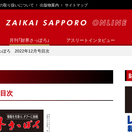
の取り扱いについて
出版物案内
サイトマップ
月刊「財界さっぽろ」
アスリートインタビュー
ぽろ 2022年12月号目次
号目次