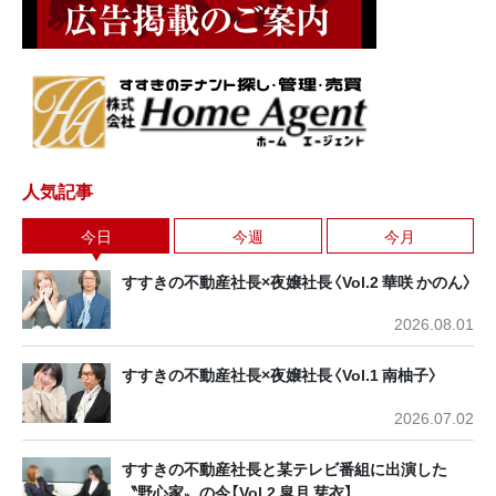
人気記事
今日
今週
今月
すすきの不動産社長×夜嬢社長〈Vol.2 華咲 かのん〉
2026.08.01
すすきの不動産社長×夜嬢社長〈Vol.1 南柚子〉
2026.07.02
すすきの不動産社長と某テレビ番組に出演した
〝野心家〟の今【Vol.2 皐月 芽衣】