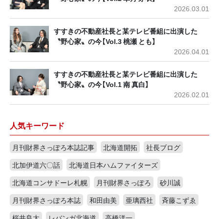
2026.03.01
すすきの不動産社長と某テレビ番組に出演した
〝野心家〟の今【Vol.3 桃瀬 とも】
2026.04.01
すすきの不動産社長と某テレビ番組に出演した
〝野心家〟の今【Vol.1 南 真白】
2026.02.01
人気キーワード
月刊財界さっぽろ本誌記事
北海道開拓
社長ブログ
北加伊道六〇話
北海道日本ハムファイターズ
北海道コンサドーレ札幌
月刊財界さっぽろ
砂川誠
月刊財界さっぽろ本誌
和田由美
亜璃西社
斉藤こずゑ
桜井良太
レバンガ北海道
高橋洋一