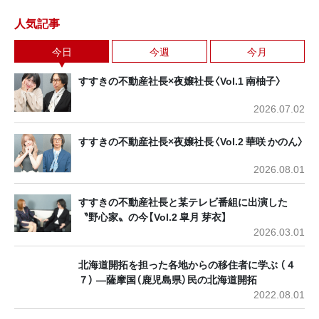
人気記事
今日
今週
今月
すすきの不動産社長×夜嬢社長〈Vol.1 南柚子〉
2026.07.02
すすきの不動産社長×夜嬢社長〈Vol.2 華咲 かのん〉
2026.08.01
すすきの不動産社長と某テレビ番組に出演した
〝野心家〟の今【Vol.2 皐月 芽衣】
2026.03.01
北海道開拓を担った各地からの移住者に学ぶ （４
７） ―薩摩国（鹿児島県）民の北海道開拓
2022.08.01