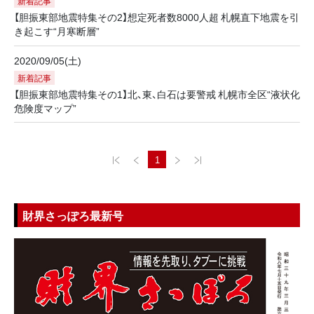
新着記事
【胆振東部地震特集その2】想定死者数8000人超 札幌直下地震を引
き起こす“月寒断層”
2020/09/05(土)
新着記事
【胆振東部地震特集その1】北、東、白石は要警戒 札幌市全区“液状化
危険度マップ”
1
財界さっぽろ最新号