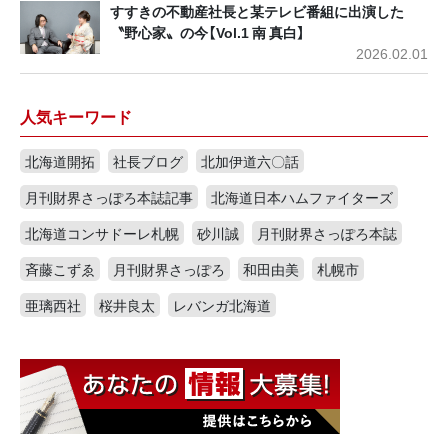
すすきの不動産社長と某テレビ番組に出演した
〝野心家〟の今【Vol.1 南 真白】
2026.02.01
人気キーワード
北海道開拓
社長ブログ
北加伊道六〇話
月刊財界さっぽろ本誌記事
北海道日本ハムファイターズ
北海道コンサドーレ札幌
砂川誠
月刊財界さっぽろ本誌
斉藤こずゑ
月刊財界さっぽろ
和田由美
札幌市
亜璃西社
桜井良太
レバンガ北海道