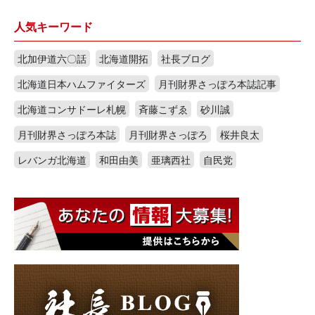
人気キーワード
北加伊道六〇話
北海道開拓
社長ブログ
北海道日本ハムファイターズ
月刊財界さっぽろ本誌記事
北海道コンサドーレ札幌
斉藤こずゑ
砂川誠
月刊財界さっぽろ本誌
月刊財界さっぽろ
桜井良太
レバンガ北海道
和田由美
亜璃西社
自民党