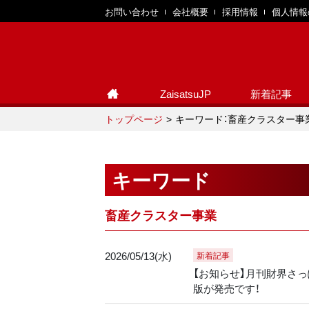
お問い合わせ
会社概要
採用情報
個人情報
ZaisatsuJP
新着記事
トップページ
キーワード：畜産クラスター事
キーワード
畜産クラスター事業
2026/05/13(水)
新着記事
【お知らせ】月刊財界さっぽ
版が発売です！