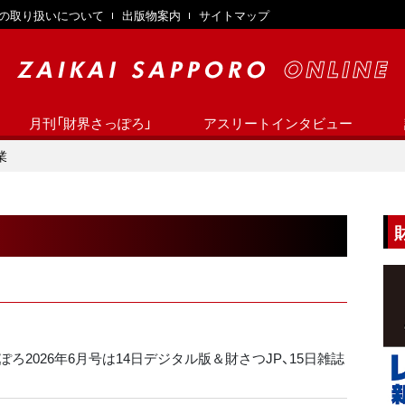
の取り扱いについて
出版物案内
サイトマップ
月刊「財界さっぽろ」
アスリートインタビュー
業
ろ2026年6月号は14日デジタル版＆財さつJP、15日雑誌