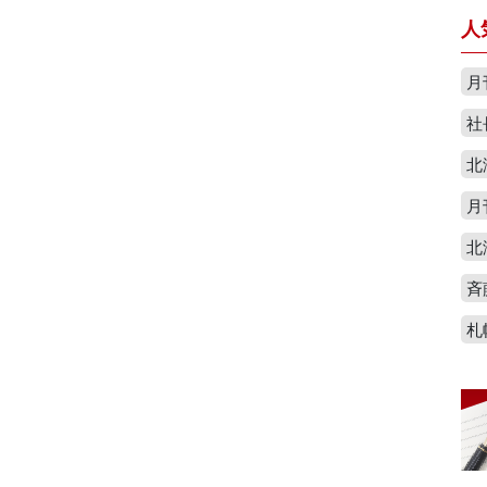
人
月
社
北
月
北
斉
札