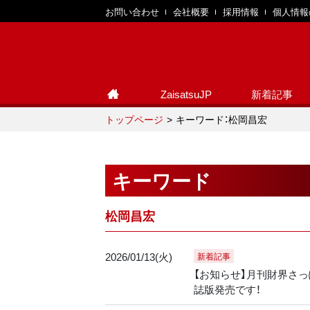
お問い合わせ
会社概要
採用情報
個人情報
ZaisatsuJP
新着記事
トップページ
キーワード：松岡昌宏
キーワード
松岡昌宏
2026/01/13(火)
新着記事
【お知らせ】月刊財界さっぽ
誌版発売です！