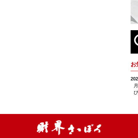
お
202
月