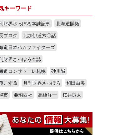
気キーワード
刊財界さっぽろ本誌記事
北海道開拓
長ブログ
北加伊道六〇話
海道日本ハムファイターズ
刊財界さっぽろ本誌
海道コンサドーレ札幌
砂川誠
藤こずゑ
月刊財界さっぽろ
和田由美
幌市
亜璃西社
高橋洋一
桜井良太