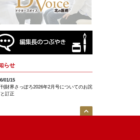
知らせ
6/01/15
刊財界さっぽろ2026年2月号についてのお詫
びと訂正