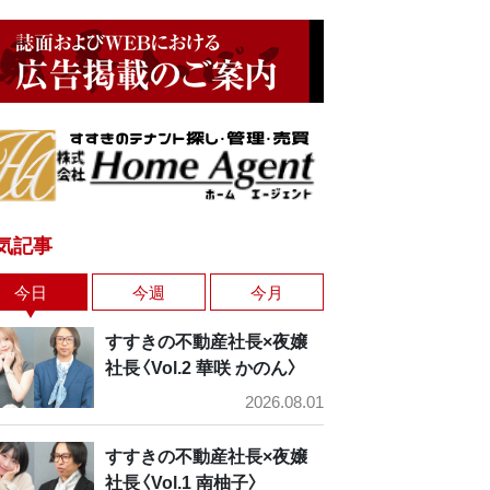
気記事
今日
今週
今月
すすきの不動産社長×夜嬢
社長〈Vol.2 華咲 かのん〉
2026.08.01
すすきの不動産社長×夜嬢
社長〈Vol.1 南柚子〉