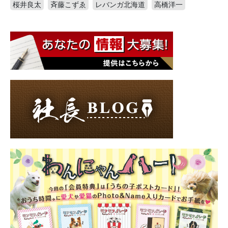
桜井良太
斉藤こずゑ
レバンガ北海道
高橋洋一