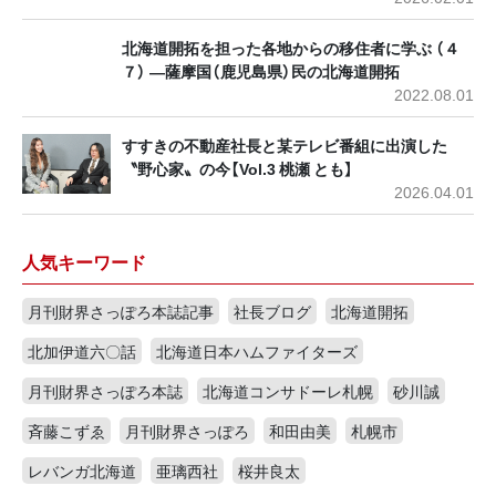
北海道開拓を担った各地からの移住者に学ぶ （４
７） ―薩摩国（鹿児島県）民の北海道開拓
2022.08.01
すすきの不動産社長と某テレビ番組に出演した
〝野心家〟の今【Vol.3 桃瀬 とも】
2026.04.01
人気キーワード
月刊財界さっぽろ本誌記事
社長ブログ
北海道開拓
北加伊道六〇話
北海道日本ハムファイターズ
月刊財界さっぽろ本誌
北海道コンサドーレ札幌
砂川誠
斉藤こずゑ
月刊財界さっぽろ
和田由美
札幌市
レバンガ北海道
亜璃西社
桜井良太