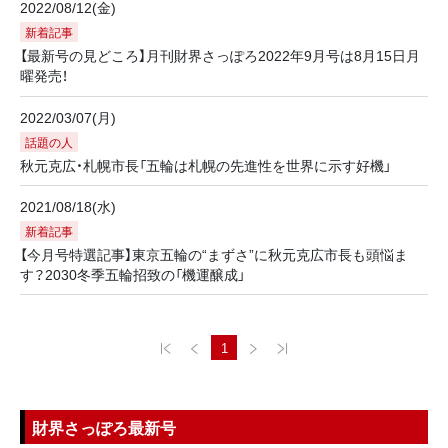
2022/08/12(金)
新着記事
【最新号の見どころ】月刊財界さっぽろ2022年9月号は8月15日月
曜発売！
2022/03/07(月)
話題の人
秋元克広・札幌市長「五輪は札幌の先進性を世界に示す好機」
2021/08/18(水)
新着記事
【今月号特選記事】東京五輪の“まずさ”に秋元克広市長も頭悩ま
す？2030冬季五輪招致の「機運醸成」
1
財界さっぽろ最新号