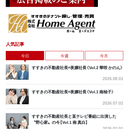
人気記事
今日
今週
今月
すすきの不動産社長×夜嬢社長〈Vol.2 華咲 かのん〉
2026.08.01
すすきの不動産社長×夜嬢社長〈Vol.1 南柚子〉
2026.07.02
すすきの不動産社長と某テレビ番組に出演した
〝野心家〟の今【Vol.1 南 真白】
2026.02.01