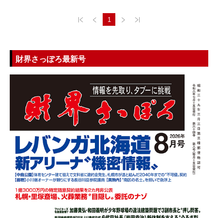
1
財界さっぽろ最新号