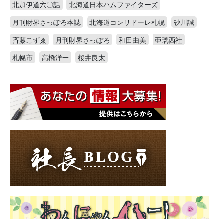
北加伊道六〇話
北海道日本ハムファイターズ
月刊財界さっぽろ本誌
北海道コンサドーレ札幌
砂川誠
斉藤こずゑ
月刊財界さっぽろ
和田由美
亜璃西社
札幌市
高橋洋一
桜井良太