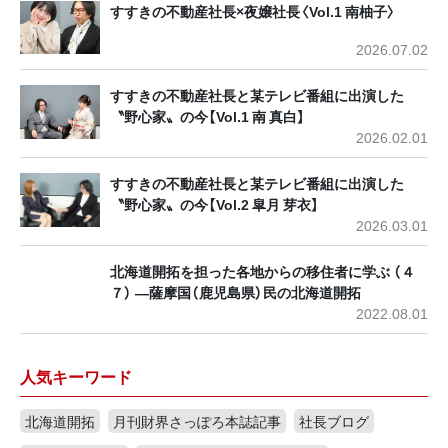
すすきの不動産社長×夜嬢社長〈Vol.1 南柚子〉
2026.07.02
すすきの不動産社長と某テレビ番組に出演した
〝野心家〟の今【Vol.1 南 真白】
2026.02.01
すすきの不動産社長と某テレビ番組に出演した
〝野心家〟の今【Vol.2 皐月 芽衣】
2026.03.01
北海道開拓を担った各地からの移住者に学ぶ （４
７） ―薩摩国（鹿児島県）民の北海道開拓
2022.08.01
人気キーワード
北海道開拓
月刊財界さっぽろ本誌記事
社長ブログ