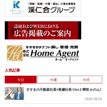
人気記事
今日
今週
今月
すすきの不動産社長×夜嬢社長〈Vol.2 華咲 かのん〉
2026.08.01