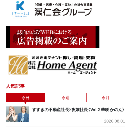
人気記事
今日
今週
今月
すすきの不動産社長×夜嬢社長〈Vol.2 華咲 かのん〉
2026.08.01