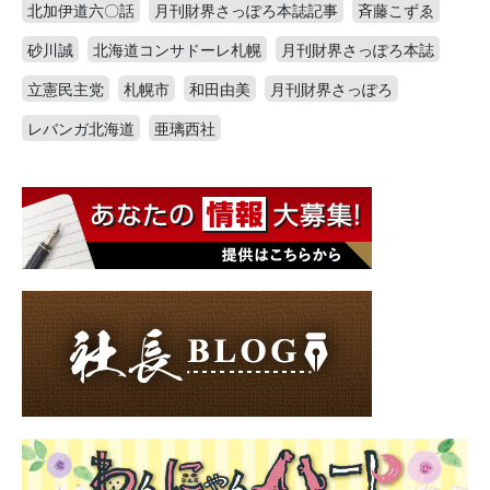
北加伊道六〇話
月刊財界さっぽろ本誌記事
斉藤こずゑ
砂川誠
北海道コンサドーレ札幌
月刊財界さっぽろ本誌
立憲民主党
札幌市
和田由美
月刊財界さっぽろ
レバンガ北海道
亜璃西社