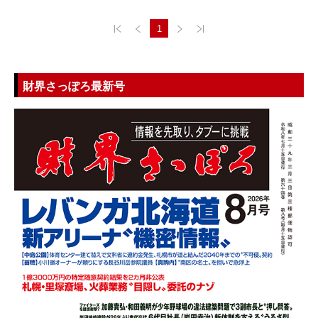
1
財界さっぽろ最新号