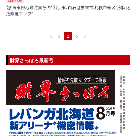
新着記事
【胆振東部地震特集その1】北、東、白石は要警戒 札幌市全区“液状化
危険度マップ”
1
財界さっぽろ最新号