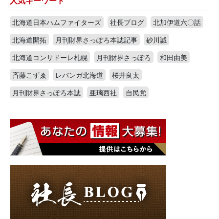
北海道日本ハムファイターズ
社長ブログ
北加伊道六〇話
北海道開拓
月刊財界さっぽろ本誌記事
砂川誠
北海道コンサドーレ札幌
月刊財界さっぽろ
和田由美
斉藤こずゑ
レバンガ北海道
桜井良太
月刊財界さっぽろ本誌
亜璃西社
自民党