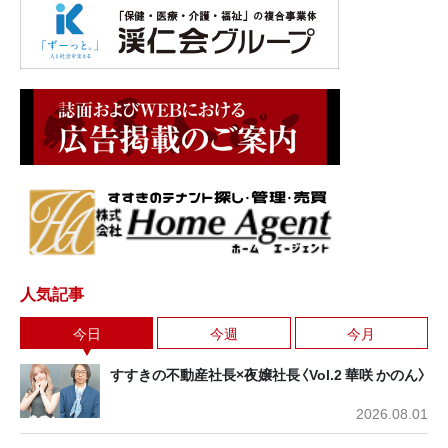
人気記事
今日
今週
今月
すすきの不動産社長×夜嬢社長〈Vol.2 華咲 かのん〉
2026.08.01