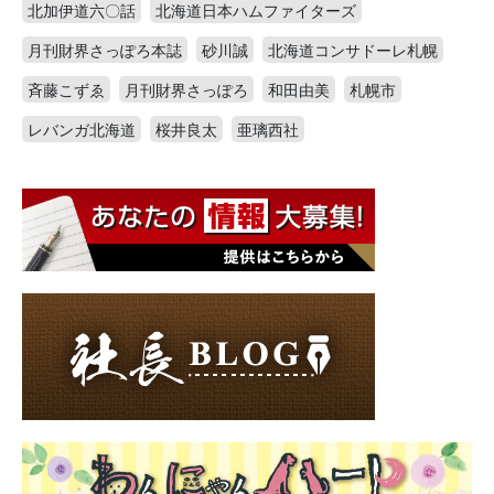
北加伊道六〇話
北海道日本ハムファイターズ
月刊財界さっぽろ本誌
砂川誠
北海道コンサドーレ札幌
斉藤こずゑ
月刊財界さっぽろ
和田由美
札幌市
レバンガ北海道
桜井良太
亜璃西社