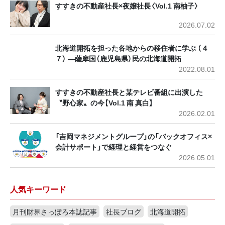
すすきの不動産社長×夜嬢社長〈Vol.1 南柚子〉
2026.07.02
北海道開拓を担った各地からの移住者に学ぶ （４
７） ―薩摩国（鹿児島県）民の北海道開拓
2022.08.01
すすきの不動産社長と某テレビ番組に出演した
〝野心家〟の今【Vol.1 南 真白】
2026.02.01
「吉岡マネジメントグループ」の「バックオフィス×
会計サポート」で経理と経営をつなぐ
2026.05.01
人気キーワード
月刊財界さっぽろ本誌記事
社長ブログ
北海道開拓