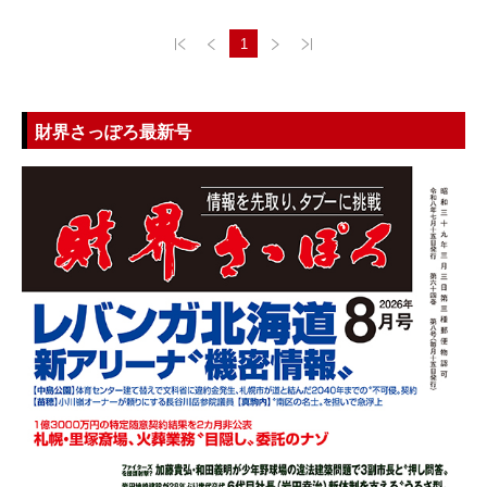
1
財界さっぽろ最新号