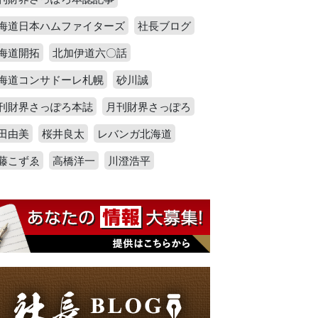
海道日本ハムファイターズ
社長ブログ
海道開拓
北加伊道六〇話
海道コンサドーレ札幌
砂川誠
刊財界さっぽろ本誌
月刊財界さっぽろ
田由美
桜井良太
レバンガ北海道
藤こずゑ
高橋洋一
川澄浩平