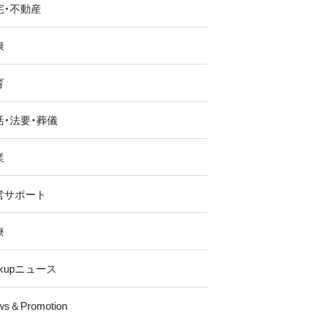
宅・不動産
康
育
活・法要・葬儀
業
営サポート
療
ckupニュース
ws＆Promotion