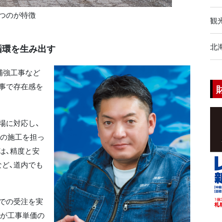
つのが特徴
観
北
循環を生み出す
補強工事など
事で存在感を
場に対応し、
上の施工を担っ
は、精度と安
ど、道内でも
での受注を実
価が工事単価の