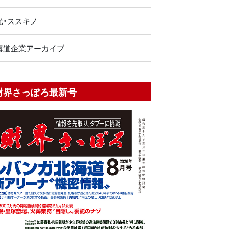
光・ススキノ
海道企業アーカイブ
財界さっぽろ最新号