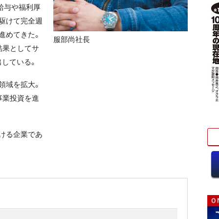
給与や福利厚
駆けて完全週
進めてきた。
服部尚社長
結果としてサ
出している。
領域を拡大。
事業投資を進
ける企業であ