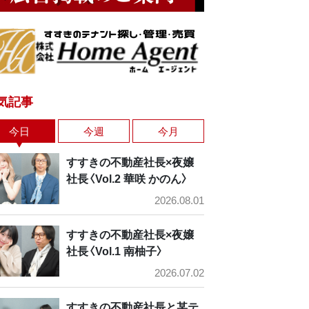
気記事
今日
今週
今月
すすきの不動産社長×夜嬢
社長〈Vol.2 華咲 かのん〉
2026.08.01
すすきの不動産社長×夜嬢
社長〈Vol.1 南柚子〉
2026.07.02
すすきの不動産社長と某テ