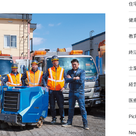
住
健
教
終
士
経
医
Pi
Ne