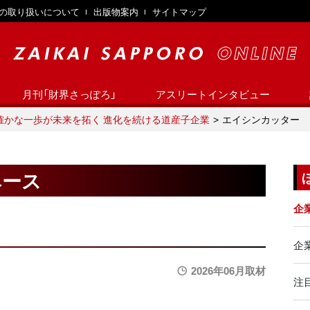
の取り扱いについて
出版物案内
サイトマップ
月刊「財界さっぽろ」
アスリートインタビュー
確かな一歩が未来を拓く 進化を続ける道産子企業
エイシンカッター​
ベース
企
企業
2026年06月取材
注