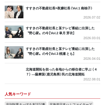
すすきの不動産社長×夜嬢社長〈Vol.1 南柚子〉
2026.07.02
すすきの不動産社長と某テレビ番組に出演した
〝野心家〟の今【Vol.2 皐月 芽衣】
2026.03.01
すすきの不動産社長と某テレビ番組に出演した
〝野心家〟の今【Vol.3 桃瀬 とも】
2026.04.01
北海道開拓を担った各地からの移住者に学ぶ （４
７） ―薩摩国（鹿児島県）民の北海道開拓
2022.08.01
人気キーワード
月刊財界さっぽろ本誌記事
北海道日本ハムファイターズ