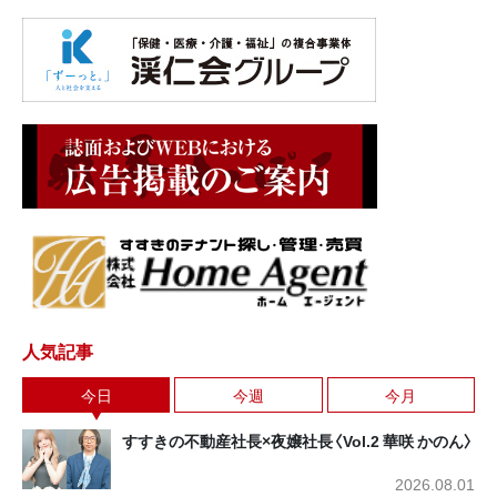
人気記事
今日
今週
今月
すすきの不動産社長×夜嬢社長〈Vol.2 華咲 かのん〉
2026.08.01