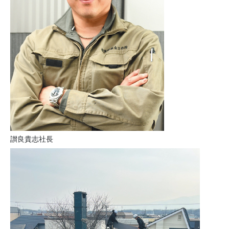
讃良貴志社長