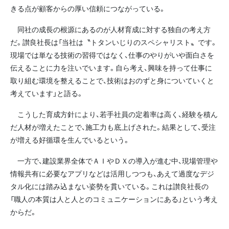
きる点が顧客からの厚い信頼につながっている。
同社の成長の根源にあるのが人材育成に対する独自の考え方
だ。讃良社長は「当社は〝トタンいじりのスペシャリスト〟です。
現場では単なる技術の習得ではなく、仕事のやりがいや面白さを
伝えることに力を注いでいます。自ら考え、興味を持って仕事に
取り組む環境を整えることで、技術はおのずと身についていくと
考えています」と語る。
こうした育成方針により、若手社員の定着率は高く、経験を積ん
だ人材が増えたことで、施工力も底上げされた。結果として、受注
が増える好循環を生んでいるという。
一方で、建設業界全体でＡＩやＤＸの導入が進む中、現場管理や
情報共有に必要なアプリなどは活用しつつも、あえて過度なデジ
タル化には踏み込まない姿勢を貫いている。これは讃良社長の
「職人の本質は人と人とのコミュニケーションにある」という考え
からだ。