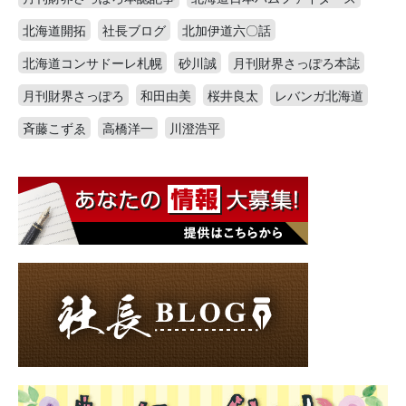
北海道開拓
社長ブログ
北加伊道六〇話
北海道コンサドーレ札幌
砂川誠
月刊財界さっぽろ本誌
月刊財界さっぽろ
和田由美
桜井良太
レバンガ北海道
斉藤こずゑ
高橋洋一
川澄浩平