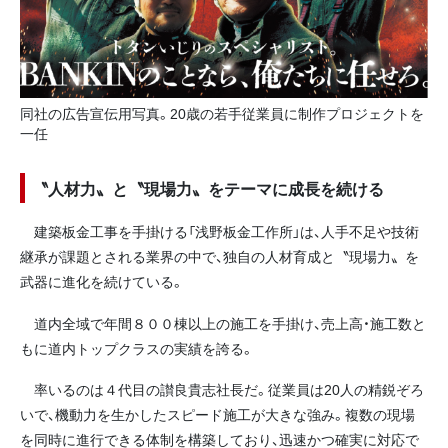
同社の広告宣伝用写真。20歳の若手従業員に制作プロジェクトを
一任
〝人材力〟と〝現場力〟をテーマに成長を続ける
建築板金工事を手掛ける「浅野板金工作所」は、人手不足や技術
継承が課題とされる業界の中で、独自の人材育成と〝現場力〟を
武器に進化を続けている。
道内全域で年間８００棟以上の施工を手掛け、売上高・施工数と
もに道内トップクラスの実績を誇る。
率いるのは４代目の讃良貴志社長だ。従業員は20人の精鋭ぞろ
いで、機動力を生かしたスピード施工が大きな強み。複数の現場
を同時に進行できる体制を構築しており、迅速かつ確実に対応で