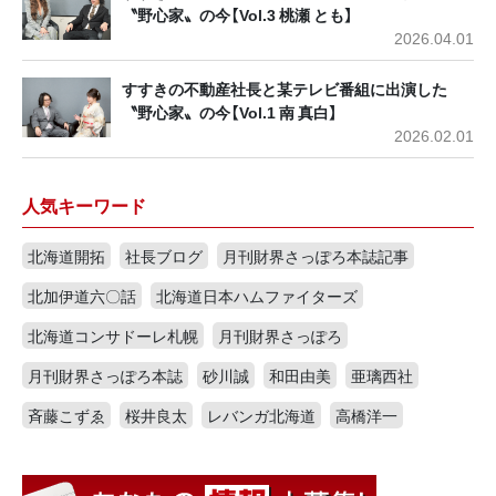
〝野心家〟の今【Vol.3 桃瀬 とも】
2026.04.01
すすきの不動産社長と某テレビ番組に出演した
〝野心家〟の今【Vol.1 南 真白】
2026.02.01
人気キーワード
北海道開拓
社長ブログ
月刊財界さっぽろ本誌記事
北加伊道六〇話
北海道日本ハムファイターズ
北海道コンサドーレ札幌
月刊財界さっぽろ
月刊財界さっぽろ本誌
砂川誠
和田由美
亜璃西社
斉藤こずゑ
桜井良太
レバンガ北海道
高橋洋一