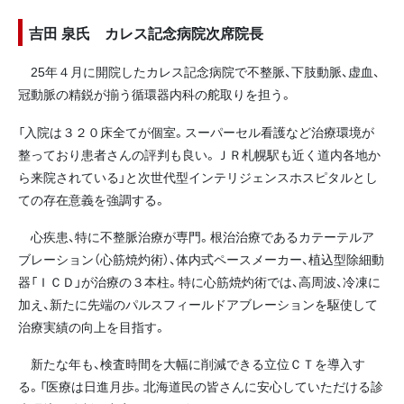
吉田 泉氏 カレス記念病院次席院長
25年４月に開院したカレス記念病院で不整脈、下肢動脈、虚血、
冠動脈の精鋭が揃う循環器内科の舵取りを担う。
「入院は３２０床全てが個室。スーパーセル看護など治療環境が
整っており患者さんの評判も良い。ＪＲ札幌駅も近く道内各地か
ら来院されている」と次世代型インテリジェンスホスピタルとし
ての存在意義を強調する。
心疾患、特に不整脈治療が専門。根治治療であるカテーテルア
ブレーション（心筋焼灼術）、体内式ペースメーカー、植込型除細動
器「ＩＣＤ」が治療の３本柱。特に心筋焼灼術では、高周波、冷凍に
加え、新たに先端のパルスフィールドアブレーションを駆使して
治療実績の向上を目指す。
新たな年も、検査時間を大幅に削減できる立位ＣＴを導入す
る。「医療は日進月歩。北海道民の皆さんに安心していただける診