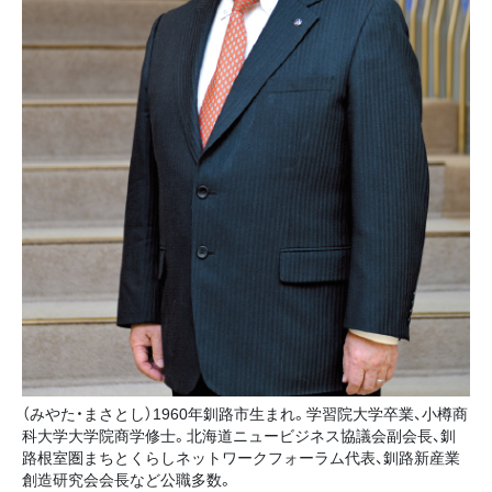
（みやた・まさとし）1960年釧路市生まれ。学習院大学卒業、小樽商
科大学大学院商学修士。北海道ニュービジネス協議会副会長、釧
路根室圏まちとくらしネットワークフォーラム代表、釧路新産業
創造研究会会長など公職多数。