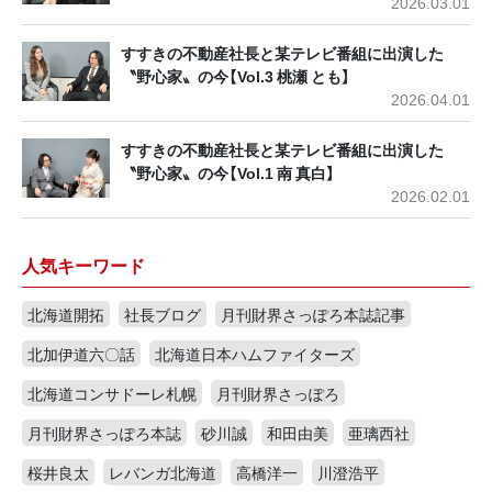
2026.03.01
すすきの不動産社長と某テレビ番組に出演した
〝野心家〟の今【Vol.3 桃瀬 とも】
2026.04.01
すすきの不動産社長と某テレビ番組に出演した
〝野心家〟の今【Vol.1 南 真白】
2026.02.01
人気キーワード
北海道開拓
社長ブログ
月刊財界さっぽろ本誌記事
北加伊道六〇話
北海道日本ハムファイターズ
北海道コンサドーレ札幌
月刊財界さっぽろ
月刊財界さっぽろ本誌
砂川誠
和田由美
亜璃西社
桜井良太
レバンガ北海道
高橋洋一
川澄浩平