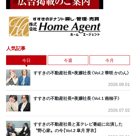
人気記事
今日
今週
今月
すすきの不動産社長×夜嬢社長〈Vol.2 華咲 かのん〉
2026.08.01
すすきの不動産社長×夜嬢社長〈Vol.1 南柚子〉
2026.07.02
すすきの不動産社長と某テレビ番組に出演した
〝野心家〟の今【Vol.2 皐月 芽衣】