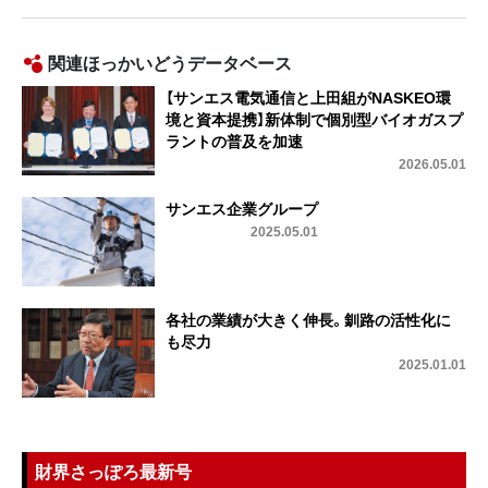
関連ほっかいどうデータベース
【サンエス電気通信と上田組がNASKEO環
境と資本提携】新体制で個別型バイオガスプ
ラントの普及を加速
2026.05.01
サンエス企業グループ
2025.05.01
各社の業績が大きく伸長。釧路の活性化に
も尽力
2025.01.01
財界さっぽろ最新号