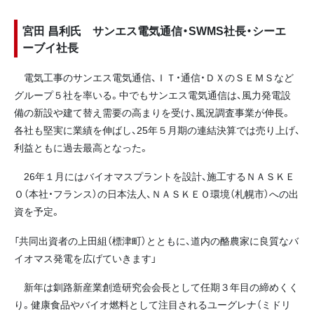
宮田 昌利氏 サンエス電気通信・SWMS社長・シーエ
ーブイ社長
電気工事のサンエス電気通信、ＩＴ・通信・ＤＸのＳＥＭＳなど
グループ５社を率いる。中でもサンエス電気通信は、風力発電設
備の新設や建て替え需要の高まりを受け、風況調査事業が伸長。
各社も堅実に業績を伸ばし、25年５月期の連結決算では売り上げ、
利益ともに過去最高となった。
26年１月にはバイオマスプラントを設計、施工するＮＡＳＫＥ
Ｏ（本社・フランス）の日本法人、ＮＡＳＫＥＯ環境（札幌市）への出
資を予定。
「共同出資者の上田組（標津町）とともに、道内の酪農家に良質なバ
イオマス発電を広げていきます」
新年は釧路新産業創造研究会会長として任期３年目の締めくく
り。健康食品やバイオ燃料として注目されるユーグレナ（ミドリ