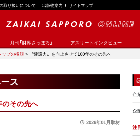
の取り扱いについて
出版物案内
サイトマップ
月刊「財界さっぽろ」
アスリートインタビュー
トップの横顔
〝建設力〟を向上させて100年のその先へ
ベース
企
年のその先へ
企業
2026年01月取材
注