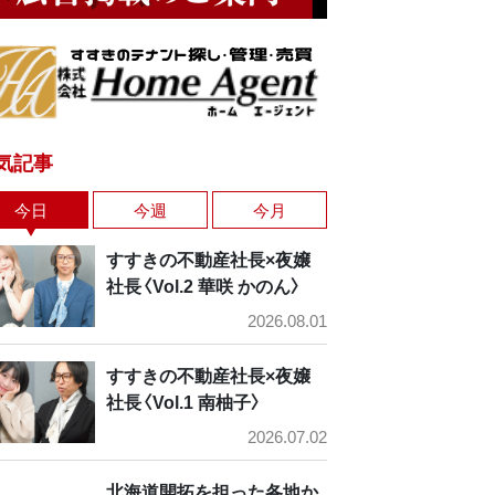
気記事
今日
今週
今月
すすきの不動産社長×夜嬢
社長〈Vol.2 華咲 かのん〉
2026.08.01
すすきの不動産社長×夜嬢
社長〈Vol.1 南柚子〉
2026.07.02
北海道開拓を担った各地か