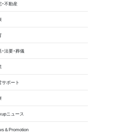
宅・不動産
康
育
活・法要・葬儀
業
営サポート
療
ckupニュース
ws＆Promotion