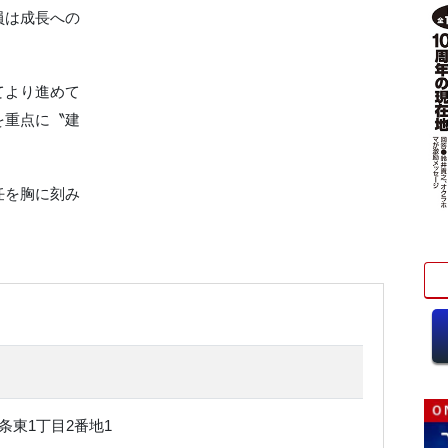
員は成長への
てより進めて
を重点に〝建
任を胸に刻み
条東1丁目2番地1