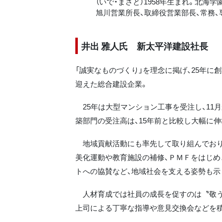
（いで・まさと）1958年生まれ。北海
旭川営業所長、取締役営業部長、常務、専
井出 雅人氏 新太平洋建設社長
「誠実なものづくり」を理念に掲げ、25年に
迎えた総合建設企業。
25年は大型マンション工事を受注し、11
築部門の受注高は、15年前と比較し大幅に伸
地域貢献活動にも率先して取り組んでおり
美化運動や教育施設の補修、ＰＭＦをはじめ
トへの協賛など、地域社会を支える姿勢も示
人材育成では社員の成長を促すのは〝敬う
上司による丁寧な指導や意見交換会などを