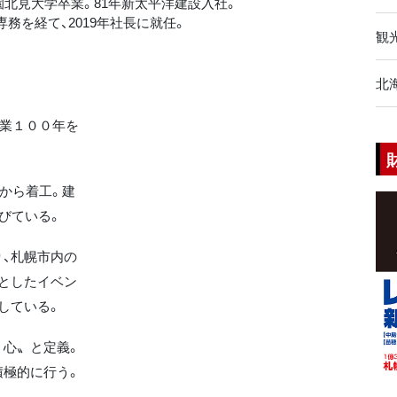
学園北見大学卒業。81年新太平洋建設入社。
務を経て、2019年社長に就任。
観
北
創業１００年を
月から着工。建
びている。
、札幌市内の
としたイベン
している。
心〟と定義。
積極的に行う。