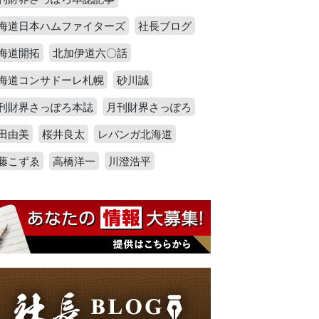
海道日本ハムファイターズ
社長ブログ
海道開拓
北加伊道六〇話
海道コンサドーレ札幌
砂川誠
刊財界さっぽろ本誌
月刊財界さっぽろ
田由美
桜井良太
レバンガ北海道
藤こずゑ
高橋洋一
川澄浩平