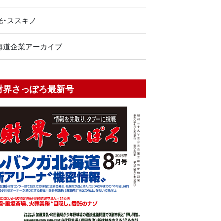
光・ススキノ
海道企業アーカイブ
財界さっぽろ最新号