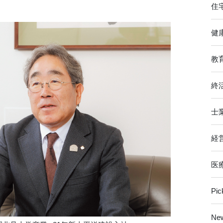
住
健
教
終
士
経
医
Pi
Ne