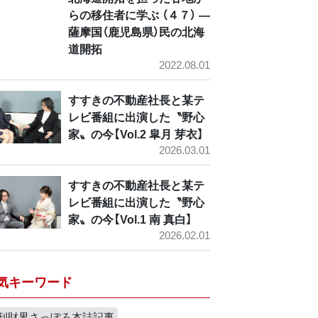
らの移住者に学ぶ （４７） ―
薩摩国（鹿児島県）民の北海
道開拓
2022.08.01
すすきの不動産社長と某テ
レビ番組に出演した〝野心
家〟の今【Vol.2 皐月 芽衣】
2026.03.01
すすきの不動産社長と某テ
レビ番組に出演した〝野心
家〟の今【Vol.1 南 真白】
2026.02.01
気キーワード
刊財界さっぽろ本誌記事