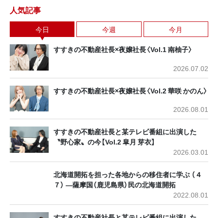
人気記事
今日
今週
今月
すすきの不動産社長×夜嬢社長〈Vol.1 南柚子〉
2026.07.02
すすきの不動産社長×夜嬢社長〈Vol.2 華咲 かのん〉
2026.08.01
すすきの不動産社長と某テレビ番組に出演した
〝野心家〟の今【Vol.2 皐月 芽衣】
2026.03.01
北海道開拓を担った各地からの移住者に学ぶ （４
７） ―薩摩国（鹿児島県）民の北海道開拓
2022.08.01
すすきの不動産社長と某テレビ番組に出演した