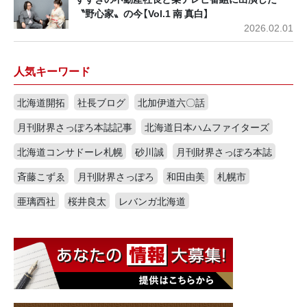
〝野心家〟の今【Vol.1 南 真白】
2026.02.01
人気キーワード
北海道開拓
社長ブログ
北加伊道六〇話
月刊財界さっぽろ本誌記事
北海道日本ハムファイターズ
北海道コンサドーレ札幌
砂川誠
月刊財界さっぽろ本誌
斉藤こずゑ
月刊財界さっぽろ
和田由美
札幌市
亜璃西社
桜井良太
レバンガ北海道