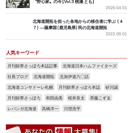
〝野心家〟の今【Vol.3 桃瀬 とも】
2026.04.01
北海道開拓を担った各地からの移住者に学ぶ （４
７） ―薩摩国（鹿児島県）民の北海道開拓
2022.08.01
人気キーワード
月刊財界さっぽろ本誌記事
北海道日本ハムファイターズ
社長ブログ
北海道開拓
北加伊道六〇話
北海道コンサドーレ札幌
月刊財界さっぽろ本誌
砂川誠
月刊財界さっぽろ
和田由美
桜井良太
斉藤こずゑ
レバンガ北海道
高橋洋一
川澄浩平