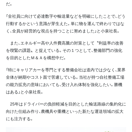
だ。
「全社員に向けて必達数字や輸送量などを明確にしたことで、どう
行動するかという意識が芽生えた。単に物を運んで終わりではな
く、全員が経営的な視点を持つことに努めました」と小泉社長。
また、エネルギー高や人件費高騰の対策として〝利益率の改善
を喫緊の課題〟と捉えている。その１つとして、整備部門の強化
を目的としたＭ＆Ａを構想中だ。
「特にキャリアカーを専門とする整備会社は道内では少なく、業界
全体が納期やコスト面で苦慮している。当社が持つ自社整備工場
の能力拡充の意味においても、受け入れ体制を強化したい。勝機
はある」と小泉社長。
25年はドライバーの負担軽減を目的とした輸送路線の集約化に
向けた仕組み作り、農機具や重機といった新たな運送領域の拡大
にも注力する。