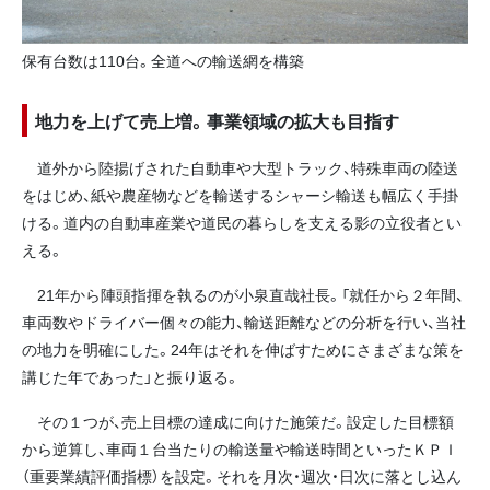
保有台数は110台。全道への輸送網を構築
地力を上げて売上増。事業領域の拡大も目指す
道外から陸揚げされた自動車や大型トラック、特殊車両の陸送
をはじめ、紙や農産物などを輸送するシャーシ輸送も幅広く手掛
ける。道内の自動車産業や道民の暮らしを支える影の立役者とい
える。
21年から陣頭指揮を執るのが小泉直哉社長。「就任から２年間、
車両数やドライバー個々の能力、輸送距離などの分析を行い、当社
の地力を明確にした。24年はそれを伸ばすためにさまざまな策を
講じた年であった」と振り返る。
その１つが、売上目標の達成に向けた施策だ。設定した目標額
から逆算し、車両１台当たりの輸送量や輸送時間といったＫＰＩ
（重要業績評価指標）を設定。それを月次・週次・日次に落とし込ん