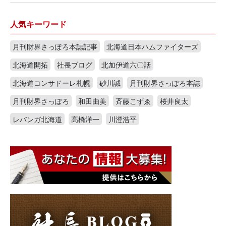
人気キーワード
月刊財界さっぽろ本誌記事
北海道日本ハムファイターズ
北海道開拓
社長ブログ
北加伊道六〇話
北海道コンサドーレ札幌
砂川誠
月刊財界さっぽろ本誌
月刊財界さっぽろ
和田由美
斉藤こずゑ
桜井良太
レバンガ北海道
高橋洋一
川澄浩平