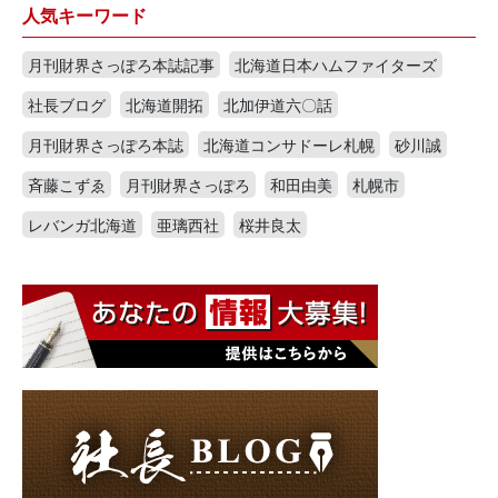
人気キーワード
月刊財界さっぽろ本誌記事
北海道日本ハムファイターズ
社長ブログ
北海道開拓
北加伊道六〇話
月刊財界さっぽろ本誌
北海道コンサドーレ札幌
砂川誠
斉藤こずゑ
月刊財界さっぽろ
和田由美
札幌市
レバンガ北海道
亜璃西社
桜井良太