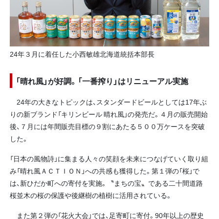
24年３月に着任した小西敏雄北海道統括本部長
「晴れ風」が好調。「一番搾り」はリニューアル実施
24年の大きなトピックは、スタンダードビールとしては17年ぶ
りの新ブランド「キリンビール 晴れ風」の発売だ。４月の販売開始
後、７月には年間販売目標の９割にあたる５００万ケースを突破
した。
「日本の風物詩」に集まる人々の笑顔を未来につなげていく取り組
み「晴れ風ＡＣＴＩＯＮ」への共感も獲得した。第１弾の「桜」で
は、新ひだか町への寄付を実施。〝まちの宝〟である二十間道路
桜並木の桜の保護や後継樹の植樹に活用されている。
また第２弾の「花火大会」では、足寄町に寄付。90年以上の歴史