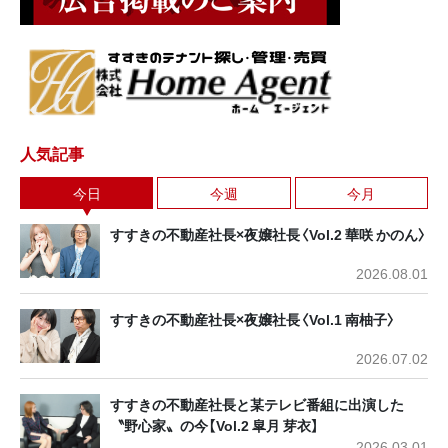
人気記事
今日
今週
今月
すすきの不動産社長×夜嬢社長〈Vol.2 華咲 かのん〉
2026.08.01
すすきの不動産社長×夜嬢社長〈Vol.1 南柚子〉
2026.07.02
すすきの不動産社長と某テレビ番組に出演した
〝野心家〟の今【Vol.2 皐月 芽衣】
2026.03.01