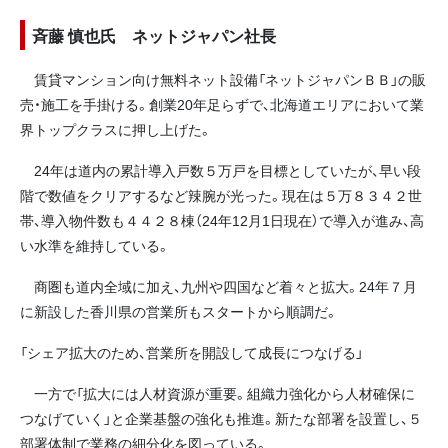
斉藤 慎也氏 ネットジャパン社長
賃貸マンション向け無料ネット設備「ネットジャパンＢＢ」の販
売・施工を手掛ける。創業20年足らずで、北海道エリアにおいて業
界トップクラスに押し上げた。
24年は道内の累計導入戸数５万戸を目標としていたが、早い段
階で数値をクリアするなど辣腕が光った。現在は５万８３４２世
帯、導入物件数も４４２８棟（24年12月1日現在）で導入が進み、高
い水準を維持している。
商圏も道内全域に加え、九州や四国など着々と拡大。24年７月
に新設した香川県の営業所もスタートから順調だ。
「シェア拡大のため、営業所を開設して成長につなげる」
一方で「拡大には人材資源が重要。組織力強化から人材確保に
つなげていく」と企業基盤の強化も推進。新たな部署を設置し、５
部署体制で業務の細分化を図っている。