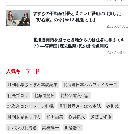
すすきの不動産社長と某テレビ番組に出演した
〝野心家〟の今【Vol.3 桃瀬 とも】
2026.04.01
北海道開拓を担った各地からの移住者に学ぶ （４
７） ―薩摩国（鹿児島県）民の北海道開拓
2022.08.01
人気キーワード
月刊財界さっぽろ本誌記事
北海道日本ハムファイターズ
社長ブログ
北海道開拓
北加伊道六〇話
北海道コンサドーレ札幌
月刊財界さっぽろ本誌
砂川誠
月刊財界さっぽろ
和田由美
桜井良太
斉藤こずゑ
レバンガ北海道
高橋洋一
川澄浩平