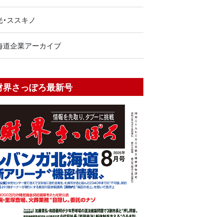
光・ススキノ
海道企業アーカイブ
財界さっぽろ最新号