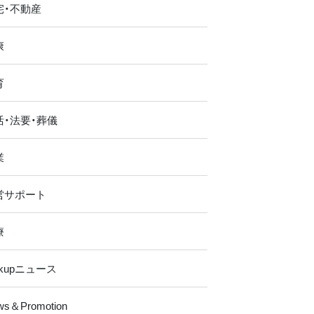
宅・不動産
康
育
活・法要・葬儀
業
営サポート
療
ckupニュース
ws＆Promotion