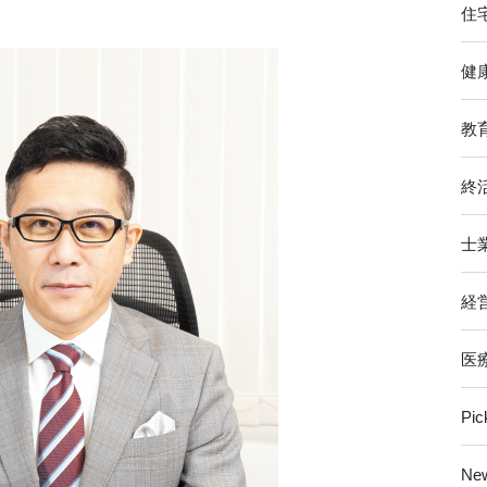
住
健
教
終
士
経
医
Pi
Ne