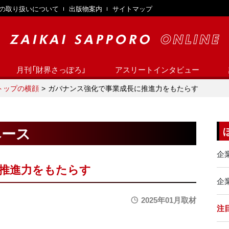
の取り扱いについて
出版物案内
サイトマップ
月刊「財界さっぽろ」
アスリートインタビュー
トップの横顔
ガバナンス強化で事業成長に推進力をもたらす
ベース
企
推進力をもたらす
企業
2025年01月取材
注