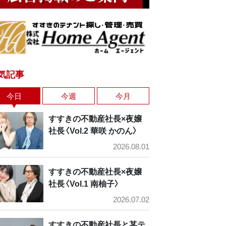
気記事
今日
今週
今月
すすきの不動産社長×夜嬢
社長〈Vol.2 華咲 かのん〉
2026.08.01
すすきの不動産社長×夜嬢
社長〈Vol.1 南柚子〉
2026.07.02
すすきの不動産社長と某テ