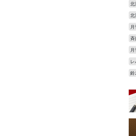
北
北
月
斉
月
レ
鈴