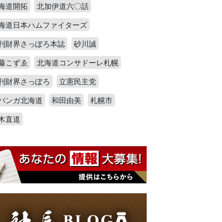
海道開拓
北加伊道六〇話
海道日本ハムファイターズ
刊財界さっぽろ本誌
砂川誠
藤こずゑ
北海道コンサドーレ札幌
刊財界さっぽろ
立憲民主党
バンガ北海道
和田由美
札幌市
木直道