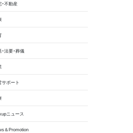
宅・不動産
康
育
活・法要・葬儀
業
営サポート
療
ckupニュース
ws＆Promotion