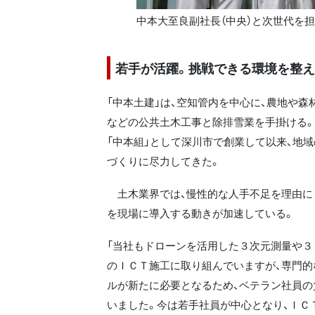
中本大至良副社長（中央）と次世代を
若手が活躍。挑戦できる環境を整
「中本土建」は、空知管内を中心に、農地や森
などの公共土木工事と除排雪業を手掛ける
「中本組」として深川市で創業して以来、地
づくりに尽力してきた。
土木業界では、慢性的な人手不足を理由に
を現場に導入する動きが加速している。
「当社もドローンを活用した３次元測量や３
のＩＣＴ施工に取り組んでいますが、専門的
ルが新たに必要となるため、ベテラン社員の
いました。今は若手社員が中心となり、ＩＣ