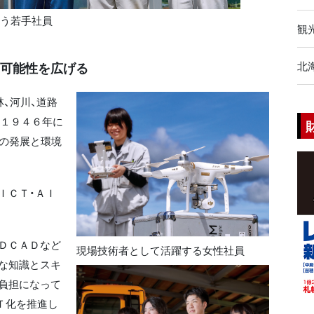
担う若手社員
観
え可能性を広げる
北
林、河川、道路
。１９４６年に
域の発展と環境
ＩＣＴ・ＡＩ
ＤＣＡＤなど
現場技術者として活躍する女性社員
な知識とスキ
負担になって
Ｔ化を推進し