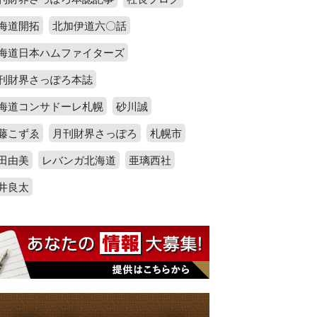
海道開拓
北加伊道六〇話
海道日本ハムファイターズ
刊財界さっぽろ本誌
海道コンサドーレ札幌
砂川誠
藤こずゑ
月刊財界さっぽろ
札幌市
田由美
レバンガ北海道
亜璃西社
井良太