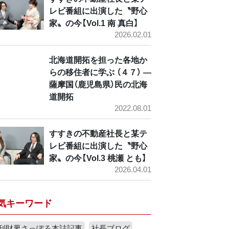
レビ番組に出演した〝野心
家〟の今【Vol.1 南 真白】
2026.02.01
北海道開拓を担った各地か
らの移住者に学ぶ （４７） ―
薩摩国（鹿児島県）民の北海
道開拓
2022.08.01
すすきの不動産社長と某テ
レビ番組に出演した〝野心
家〟の今【Vol.3 桃瀬 とも】
2026.04.01
気キーワード
刊財界さっぽろ本誌記事
社長ブログ