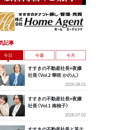
気記事
今日
今週
今月
すすきの不動産社長×夜嬢
社長〈Vol.2 華咲 かのん〉
2026.08.01
すすきの不動産社長×夜嬢
社長〈Vol.1 南柚子〉
2026.07.02
すすきの不動産社長と某テ