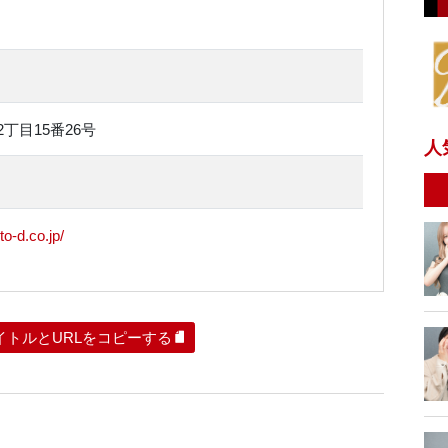
丁目15番26号
人
o-d.co.jp/
イトルとURLをコピーする