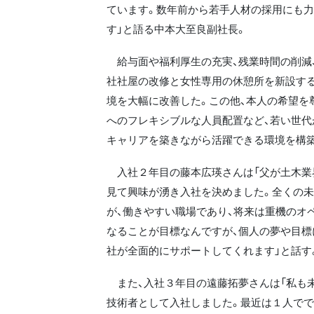
ています。数年前から若手人材の採用にも
す」と語る中本大至良副社長。
給与面や福利厚生の充実、残業時間の削減、
社社屋の改修と女性専用の休憩所を新設する
境を大幅に改善した。この他、本人の希望を
へのフレキシブルな人員配置など、若い世代
キャリアを築きながら活躍できる環境を構
入社２年目の藤本広瑛さんは「父が土木業
見て興味が湧き入社を決めました。全くの
が、働きやすい職場であり、将来は重機のオ
なることが目標なんですが、個人の夢や目標
社が全面的にサポートしてくれます」と話す
また、入社３年目の遠藤拓夢さんは「私も未
技術者として入社しました。最近は１人で