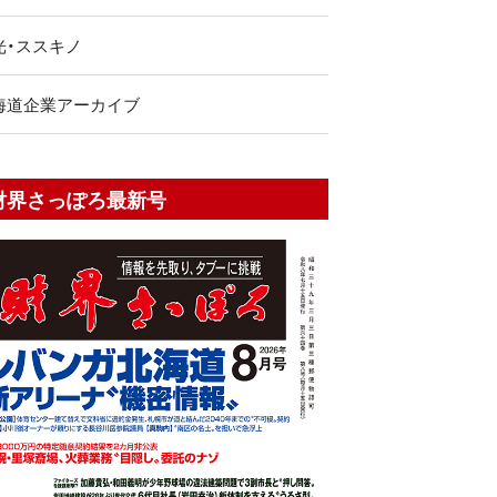
光・ススキノ
海道企業アーカイブ
財界さっぽろ最新号