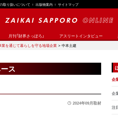
の取り扱いについて
出版物案内
サイトマップ
月刊「財界さっぽろ」
アスリートインタビュー
事業を通じて暮らしを守る地場企業
中本土建
ベース
企
企業
2024年09月取材
注