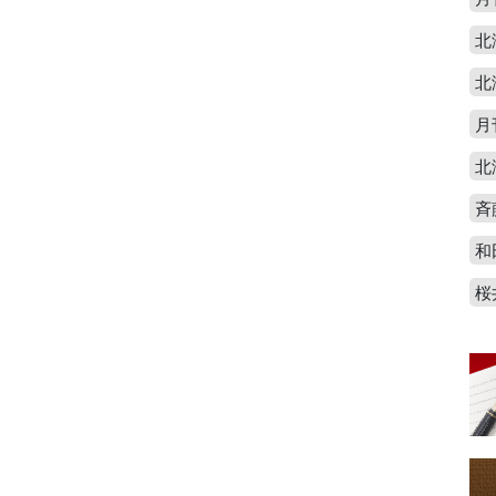
北
北
月
北
斉
和
桜