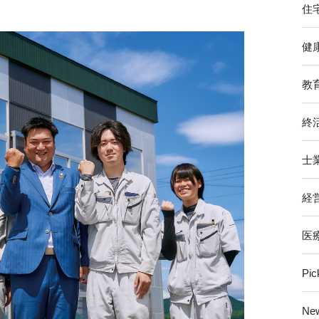
住
健
教
終
士
経
医
Pi
Ne