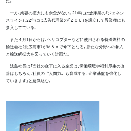
だ。
一方、業容の拡大にも余念がない。21年には倉庫業の「ジェネシ
スライン」、22年には広告代理業の「ＺＯＵ」を設立して異業種にも
参入してている。
また４月1日からは、ヘリコプターなどに使用される特殊燃料の
輸送会社（北広島市）がＭ＆Ａで傘下となる。新たな分野への参入
と輸送網拡大を図っていく計画だ。
法島社長は「当社の傘下に入る企業は、労働環境や福利厚生の改
善はもちろん、社員の〝人間力〟も育成する。企業基盤を強化し
ていきます」と意気込む。