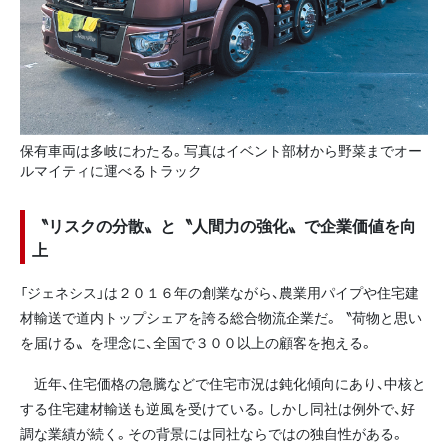
保有車両は多岐にわたる。写真はイベント部材から野菜までオー
ルマイティに運べるトラック
〝リスクの分散〟と〝人間力の強化〟で企業価値を向
上
「ジェネシス」は２０１６年の創業ながら、農業用パイプや住宅建
材輸送で道内トップシェアを誇る総合物流企業だ。〝荷物と思い
を届ける〟を理念に、全国で３００以上の顧客を抱える。
近年、住宅価格の急騰などで住宅市況は鈍化傾向にあり、中核と
する住宅建材輸送も逆風を受けている。しかし同社は例外で、好
調な業績が続く。その背景には同社ならではの独自性がある。