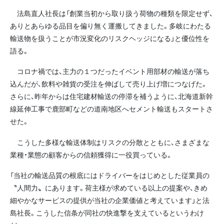
法島直人社長は「創業当初から取り扱う荷物の種類を限定せず、
ありとあらゆる品目を偏り無く運搬してきました。多岐にわたる
輸送物を扱うことが市況変化のリスクヘッジになる」と優位性を
語る。
コロナ禍では、主力の１つだったイベント用部材の輸送が落ち
込んだが、飲料や雑貨の受注を伸ばして売り上げ増につなげた。
さらに、昨年からは住宅建材輸送の停滞を補うように、北海道新幹
線延伸工事で鹿部町などの道南地区へセメント輸送もスタートさ
せた。
こうした多様な輸送体制はリスクの分散とともに、さまざまな
業種・業態の顧客からの信頼獲得に一役買っている。
「当社の輸送品質の根底にはドライバーをはじめとした従業員の
〝人間力〟にあります。荷主様が求めている以上の提案や、きめ
細やかなサービスの提供が当社の企業価値と考えています」と法
島社長。こうした信条が同社の快進撃を支えているというわけ