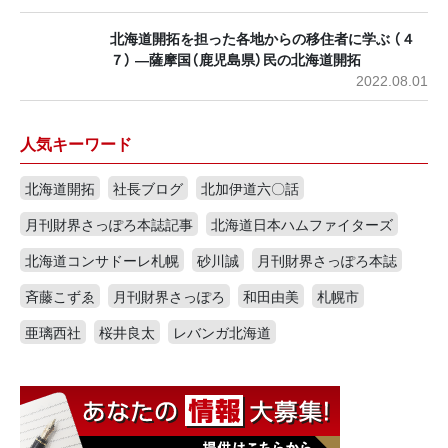
北海道開拓を担った各地からの移住者に学ぶ （４
７） ―薩摩国（鹿児島県）民の北海道開拓
2022.08.01
人気キーワード
北海道開拓
社長ブログ
北加伊道六〇話
月刊財界さっぽろ本誌記事
北海道日本ハムファイターズ
北海道コンサドーレ札幌
砂川誠
月刊財界さっぽろ本誌
斉藤こずゑ
月刊財界さっぽろ
和田由美
札幌市
亜璃西社
桜井良太
レバンガ北海道