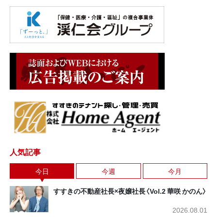
人気記事
今日
今週
今月
すすきの不動産社長×夜嬢社長〈Vol.2 華咲 かのん〉
2026.08.01