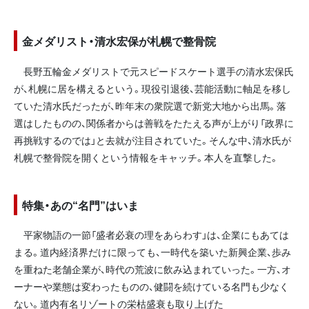
金メダリスト・清水宏保が札幌で整骨院
長野五輪金メダリストで元スピードスケート選手の清水宏保氏
が、札幌に居を構えるという。現役引退後、芸能活動に軸足を移し
ていた清水氏だったが、昨年末の衆院選で新党大地から出馬。落
選はしたものの、関係者からは善戦をたたえる声が上がり「政界に
再挑戦するのでは」と去就が注目されていた。そんな中、清水氏が
札幌で整骨院を開くという情報をキャッチ。本人を直撃した。
特集・あの“名門”はいま
平家物語の一節「盛者必衰の理をあらわす」は、企業にもあては
まる。道内経済界だけに限っても、一時代を築いた新興企業、歩み
を重ねた老舗企業が、時代の荒波に飲み込まれていった。一方、オ
ーナーや業態は変わったものの、健闘を続けている名門も少なく
ない。道内有名リゾートの栄枯盛衰も取り上げた