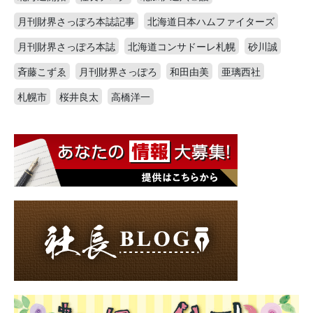
月刊財界さっぽろ本誌記事
北海道日本ハムファイターズ
月刊財界さっぽろ本誌
北海道コンサドーレ札幌
砂川誠
斉藤こずゑ
月刊財界さっぽろ
和田由美
亜璃西社
札幌市
桜井良太
高橋洋一