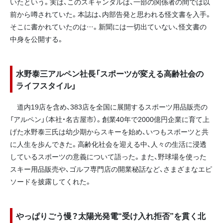
いたという。実は、このスキャンダルは、一部の関係者の間では以
前から噂されていた。本誌は、内部告発と思われる怪文書を入手。
そこに書かれていたのは…。新聞には一切出ていない、怪文書の
中身を公開する。
水野泰三アルペン社長「スポーツが変える高齢社会の
ライフスタイル」
道内19店を含め、383店を全国に展開するスポーツ用品販売の
「アルペン」（本社・名古屋市）。創業40年で2000億円企業に育て上
げた水野泰三氏は幼少期からスキーを始め、いつもスポーツと共
に人生を歩んできた。高齢化社会を迎える中、人々の生活に浸透
しているスポーツの意義について語った。また、野球場を使った
スキー用品販売や、ゴルフ専門店の開業秘話など、さまざまなエピ
ソードを披露してくれた。
やっぱりごう慢？太陽光発電“受け入れ拒否”を貫く北