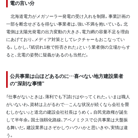
電の言い分
北海道電力がメガソーラー発電の受け入れを制限。事業計画の
一部を断念せざるを得ない事業者は、強い不満を抱いている。北
電側は太陽光発電の出力変動の大きさ、電力網の容量不足を理由
にあげており、メディア対策としてレクチャーもおこなってい
る。しかし、「紙切れ1枚で拒否された」という業者側の立場からす
ると、北電の姿勢に疑義があるのも当然だ。
公共事業は山ほどあるのに…喜べない地方建設業者
の“深刻な事情”
「仕事がないときは、薄利でも下請けはやってくれた。いまは職人
がいないわ、資材は上がるわで…こんな状況が続くなら会社を畳
むしかない」と道北の建設会社社長はうめく。自民党政権が誕生
して半年余。国土強靱化路線、アベノミクスで公共事業は大盤振
る舞いだ。建設業界はさぞかしウハウハかと思いきや、実情は違
う。