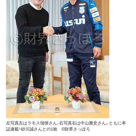
左写真左はラモス瑠偉さん、右写真右は中山雅史さん。ともに本
誌連載・砂川誠さんとの1枚 ©財界さっぽろ