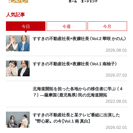
人気記事
今日
今週
今月
すすきの不動産社長×夜嬢社長〈Vol.2 華咲 かのん〉
2026.08.01
すすきの不動産社長×夜嬢社長〈Vol.1 南柚子〉
2026.07.02
北海道開拓を担った各地からの移住者に学ぶ （４
７） ―薩摩国（鹿児島県）民の北海道開拓
2022.08.01
すすきの不動産社長と某テレビ番組に出演した
〝野心家〟の今【Vol.1 南 真白】
2026.02.01