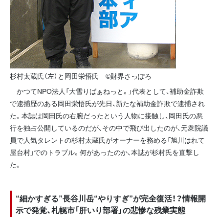
杉村太蔵氏（左）と岡田栄悟氏 ©財界さっぽろ
かつてNPO法人「大雪りばぁねっと。」代表として、補助金詐欺
で逮捕歴のある岡田栄悟氏が先日、新たな補助金詐欺で逮捕され
た。本誌は岡田氏の右腕だったという人物に接触し、岡田氏の悪
行を独占公開しているのだが、その中で飛び出したのが、元衆院議
員で人気タレントの杉村太蔵氏がオーナーを務める「旭川はれて
屋台村」でのトラブル。何があったのか、本誌が杉村氏を直撃し
た。
“細かすぎる”長谷川岳“やりすぎ”が完全復活！？情報開
示で発覚、札幌市「肝いり部署」の悲惨な残業実態