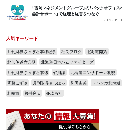
「吉岡マネジメントグループ」の「バックオフィス×
会計サポート」で経理と経営をつなぐ
2026.05.01
人気キーワード
月刊財界さっぽろ本誌記事
社長ブログ
北海道開拓
北加伊道六〇話
北海道日本ハムファイターズ
月刊財界さっぽろ本誌
砂川誠
北海道コンサドーレ札幌
斉藤こずゑ
月刊財界さっぽろ
和田由美
レバンガ北海道
札幌市
桜井良太
亜璃西社