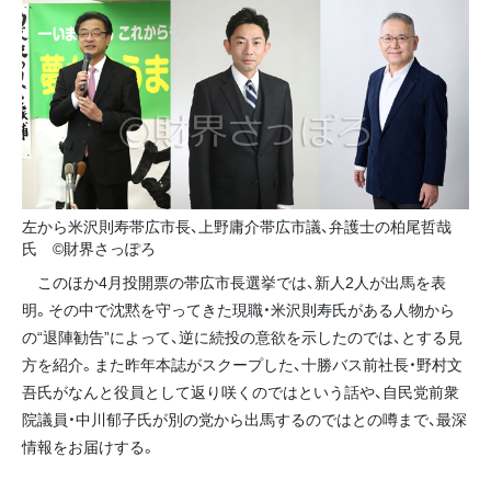
左から米沢則寿帯広市長、上野庸介帯広市議、弁護士の柏尾哲哉
氏 ©財界さっぽろ
このほか4月投開票の帯広市長選挙では、新人2人が出馬を表
明。その中で沈黙を守ってきた現職・米沢則寿氏がある人物から
の“退陣勧告”によって、逆に続投の意欲を示したのでは、とする見
方を紹介。また昨年本誌がスクープした、十勝バス前社長・野村文
吾氏がなんと役員として返り咲くのではという話や、自民党前衆
院議員・中川郁子氏が別の党から出馬するのではとの噂まで、最深
情報をお届けする。