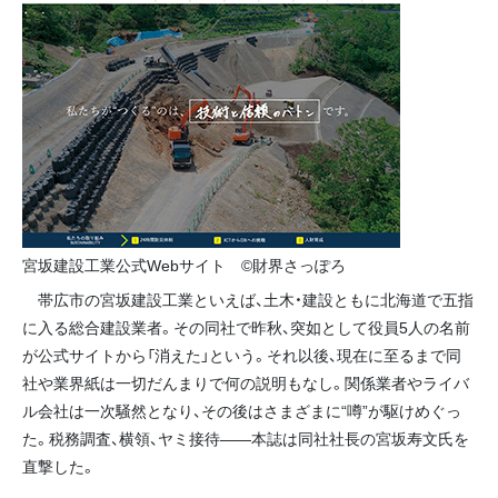
宮坂建設工業公式Webサイト ©財界さっぽろ
帯広市の宮坂建設工業といえば、土木・建設ともに北海道で五指
に入る総合建設業者。その同社で昨秋、突如として役員5人の名前
が公式サイトから「消えた」という。それ以後、現在に至るまで同
社や業界紙は一切だんまりで何の説明もなし。関係業者やライバ
ル会社は一次騒然となり、その後はさまざまに“噂”が駆けめぐっ
た。税務調査、横領、ヤミ接待――本誌は同社社長の宮坂寿文氏を
直撃した。