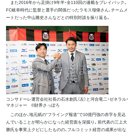
また2016年から足掛け9年半・全110回の連載をプレイバック。
FC岐阜時代に監督と選手の関係だったラモス瑠偉さん、チームメ
ートだった中山雅史さんなどとの特別対談を振り返る。
コンサドーレ運営会社社長の石水創氏（左）と河合竜二・ゼネラル・
マネジャー ©財界さっぽろ
このほか、地元紙の“フライング報道”で10億円強の赤字を見込
んでいることが明らかになった経営面を深掘り。前代表の三上大
勝氏を事実上クビにしたものの、フルコミット経営の成果が出な