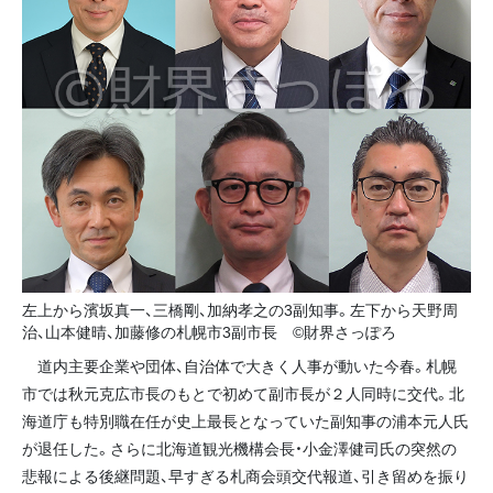
左上から濱坂真一、三橋剛、加納孝之の3副知事。左下から天野周
治、山本健晴、加藤修の札幌市3副市長 ©財界さっぽろ
道内主要企業や団体、自治体で大きく人事が動いた今春。札幌
市では秋元克広市長のもとで初めて副市長が２人同時に交代。北
海道庁も特別職在任が史上最長となっていた副知事の浦本元人氏
が退任した。さらに北海道観光機構会長・小金澤健司氏の突然の
悲報による後継問題、早すぎる札商会頭交代報道、引き留めを振り