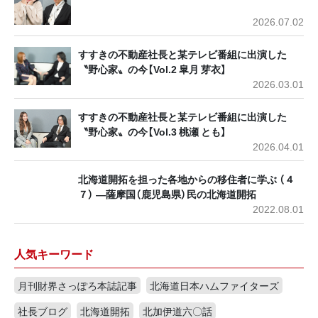
2026.07.02
すすきの不動産社長と某テレビ番組に出演した
〝野心家〟の今【Vol.2 皐月 芽衣】
2026.03.01
すすきの不動産社長と某テレビ番組に出演した
〝野心家〟の今【Vol.3 桃瀬 とも】
2026.04.01
北海道開拓を担った各地からの移住者に学ぶ （４
７） ―薩摩国（鹿児島県）民の北海道開拓
2022.08.01
人気キーワード
月刊財界さっぽろ本誌記事
北海道日本ハムファイターズ
社長ブログ
北海道開拓
北加伊道六〇話