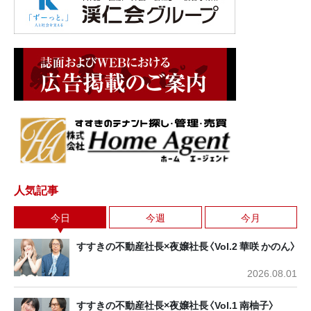
人気記事
今日
今週
今月
すすきの不動産社長×夜嬢社長〈Vol.2 華咲 かのん〉
2026.08.01
すすきの不動産社長×夜嬢社長〈Vol.1 南柚子〉