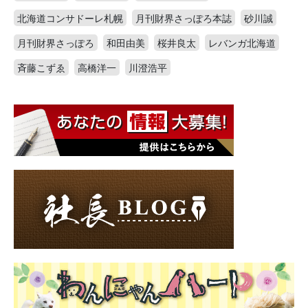
北海道コンサドーレ札幌
月刊財界さっぽろ本誌
砂川誠
月刊財界さっぽろ
和田由美
桜井良太
レバンガ北海道
斉藤こずゑ
高橋洋一
川澄浩平