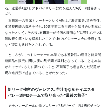
石川遼選手（左）とアドバイザリー契約を結んだA氏 ©財界さっ
ぽろ
石川選手の専属トレーナーというA氏は北海道出身、道央在住。
柔道整復師の資格を持ち、10数年前に石川選手と知り合い懇意に
なったという。その後、石川選手が持病の腰痛などに苦しむ中、体
質改善や筋トレを指導したことで、国内メジャー大会に優勝する
など復活を遂げたとされている。
ところが、このトレーナーの本業である整骨院の経営と健康関
連商品の販売に関し、実の兄弟間で裁判となっていることを本誌
がキャッチ。さらに調べていくと、石川選手も巻き込んだ問題が
現在進行形で起きていることがわかった。
新リーグ残留のヴォレアス、苦汁をなめたイエスタ
バレー道内2チームで取り合った“最後の椅子”
男子バレーボールの新プロリーグ「SVリーグ」では初代チャン