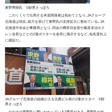
東野秀樹氏 ©財界さっぽろ
このくくりで出馬する本道関係者は初めてとなり、JAグループ
北海道は現在、総力を挙げて東野氏の支持拡大に努めている。JA
北海道中央会が事務局となり、同会の樽井功会長や篠原末治ホク
レン会長などとの2連ポスターを各所に掲示するなど、知名度向上
に躍起だ。
JAグループ北海道の組織が入る北農ビル前の2連ポスター ©財
界さっぽろ
だがその東野氏に襲いかかっている3重苦がある。東野氏が全