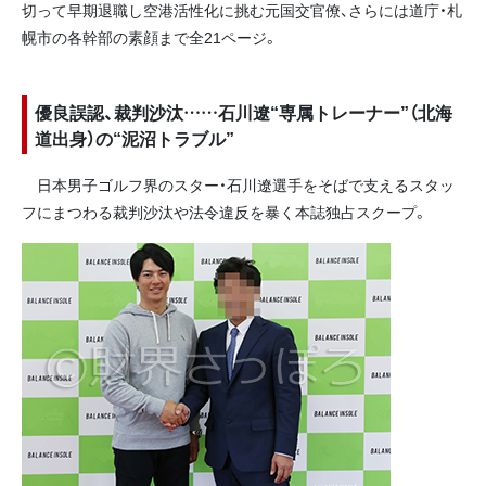
切って早期退職し空港活性化に挑む元国交官僚、さらには道庁・札
幌市の各幹部の素顔まで全21ページ。
優良誤認、裁判沙汰……石川遼“専属トレーナー”（北海
道出身）の“泥沼トラブル”
日本男子ゴルフ界のスター・石川遼選手をそばで支えるスタッ
フにまつわる裁判沙汰や法令違反を暴く本誌独占スクープ。