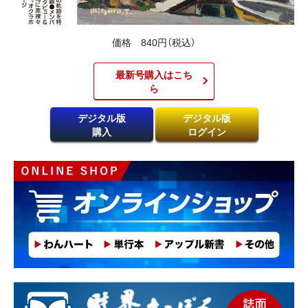
価格 840円（税込）
最新号購入はこち
ら​
デジタル版
デジタル版
購入
ログイン