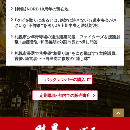
【特集】NORD 10周年の現在地
「クビを取りに来るとは、絶対に許さない！」道中央会がさ
さいな“不祥事”を巡りJA上川中央と法廷対決！
札幌市少年野球場の違法建築問題 ファイターズを援護射
撃？加藤貴弘・和田義明が3副市長と“押し問答”
札幌市長選で荒井優“相乗り論”を吹き飛ばす？衆院議員、
官僚、経営者……自民党に複数の“隠し球”
バックナンバーの購入
定期購読・都内での販売書店