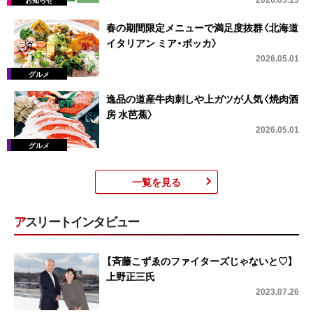
春の期間限定メニューで満足度抜群〈北海道
イタリアン ミア・ボッカ〉
2026.05.01
逸品の道産牛肉刺しや上ガツが人気〈焼肉酒
房 水芭蕉〉
2026.05.01
一覧を見る
アスリートインタビュー
【斉藤こずゑのファイターズじゃないと♡】
上野正三氏
2023.07.26