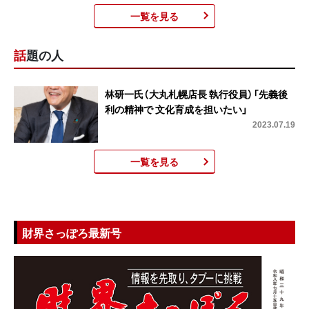
一覧を見る
話題の人
林研一氏（大丸札幌店長 執行役員）「先義後
利の精神で 文化育成を担いたい」
2023.07.19
一覧を見る
財界さっぽろ最新号