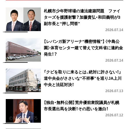
札幌市少年野球場の違法建築問題 ファイ
ターズを援護射撃？加藤貴弘・和田義明が3
副市長と“押し問答”
2026.07.14
【レバンガ新アリーナ“機密情報”】〈中島公
園〉体育センター建て替えで文科省に違約金
発生！？
2026.07.14
「クビを取りに来るとは、絶対に許さない！」
道中央会がささいな“不祥事”を巡りJA上川
中央と法廷対決！
2026.07.13
【独自・無料公開】荒井優前衆院議員が札幌
市長選出馬を決断！その思いを激白！
2026.07.12