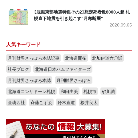
【胆振東部地震特集その2】想定死者数8000人超 札
幌直下地震を引き起こす“月寒断層”
2020.09.05
人気キーワード
月刊財界さっぽろ本誌記事
北海道開拓
北加伊道六〇話
社長ブログ
北海道日本ハムファイターズ
月刊財界さっぽろ本誌
月刊財界さっぽろ
北海道コンサドーレ札幌
和田由美
札幌市
砂川誠
亜璃西社
斉藤こずゑ
鈴木直道
桜井良太