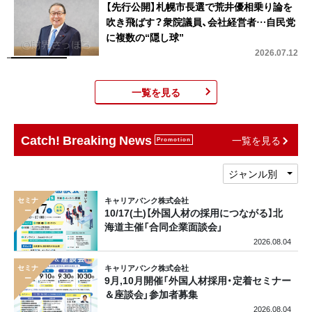
【先行公開】札幌市長選で荒井優相乗り論を
吹き飛ばす？衆院議員、会社経営者…自民党
に複数の“隠し球”
2026.07.12
一覧を見る
Catch! Breaking News
一覧を見る
Promotion
ジャンル別
キャリアバンク株式会社
10/17(土)【外国人材の採用につながる】北
海道主催「合同企業面談会」
2026.08.04
キャリアバンク株式会社
9月,10月開催「外国人材採用・定着セミナー
＆座談会」参加者募集
2026.08.04