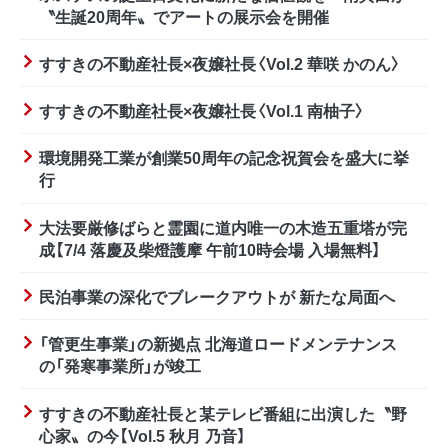
〝生誕20周年〟でアートの展示会を開催
すすきの不動産社長×夜嬢社長〈Vol.2 華咲 かのん〉
すすきの不動産社長×夜嬢社長〈Vol.1 南柚子〉
環境開発工業が創業50周年の記念祝賀会を盛大に挙
行
大法要厳修ばらと霊園に道内唯一の木造五重塔が完
成【7/4 落慶及柴燈護摩 午前10時会場 入場無料】
民泊事業の深化でブレークアウトが 新たな局面へ
「管更生事業」の新拠点 北海道ロードメンテナンス
の「発寒事業所」が竣工
すすきの不動産社長と某テレビ番組に出演した〝野
心家〟の今【Vol.5 秋月 乃音】