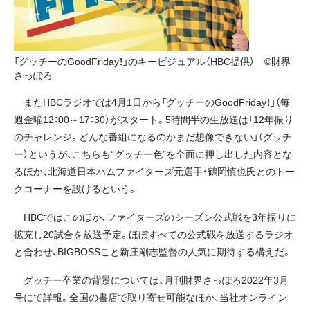
「グッチーのGoodFriday！」のキービジュアル（HBC提供） ©財界
さっぽろ
またHBCラジオでは4月1日から「グッチーのGoodFriday！」（毎
週金曜12：00～17：30）がスタート。5時間半の生放送は「12年振り
のチャレンジ。どんな番組になるのかまだ想像できない」（グッチ
ー）というが、こちらも“グッチー色”を全面に押し出した内容とな
るほか、北海道日本ハムファイターズ元選手・鶴岡慎也氏とのトー
クコーナーを設けるという。
HBCではこのほか、ファイターズのシーズン公式戦を3年振りに
拡充し20試合を放送予定。ほぼすべての公式戦を放送するラジオ
と合わせ、BIGBOSSこと新庄剛志監督の人気に期待する構えだ。
グッチー卒業の背景については、月刊財界さっぽろ2022年3月
号にて詳報。全国の書店で取り寄せ可能なほか、当社オンライン