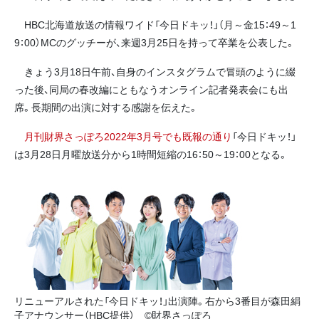
HBC北海道放送の情報ワイド「今日ドキッ！」（月～金15：49～1
9：00）MCのグッチーが、来週3月25日を持って卒業を公表した。
きょう3月18日午前、自身のインスタグラムで冒頭のように綴
った後、同局の春改編にともなうオンライン記者発表会にも出
席。長期間の出演に対する感謝を伝えた。
月刊財界さっぽろ2022年3月号でも既報の通り
「今日ドキッ！」
は3月28日月曜放送分から1時間短縮の16：50～19：00となる。
リニューアルされた「今日ドキッ！」出演陣。右から3番目が森田絹
子アナウンサー（HBC提供） ©財界さっぽろ