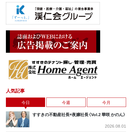
人気記事
今日
今週
今月
すすきの不動産社長×夜嬢社長〈Vol.2 華咲 かのん〉
2026.08.01