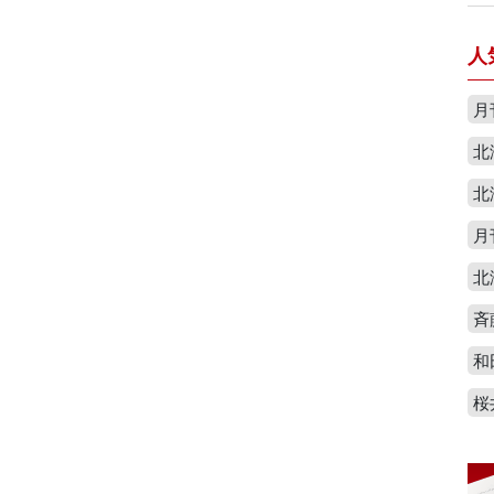
人
月
北
北
月
北
斉
和
桜