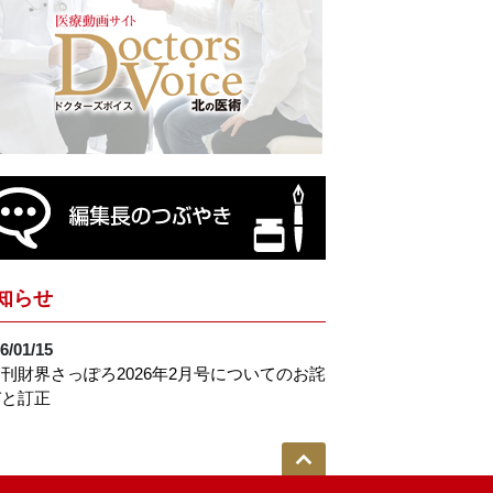
知らせ
6/01/15
刊財界さっぽろ2026年2月号についてのお詫
びと訂正