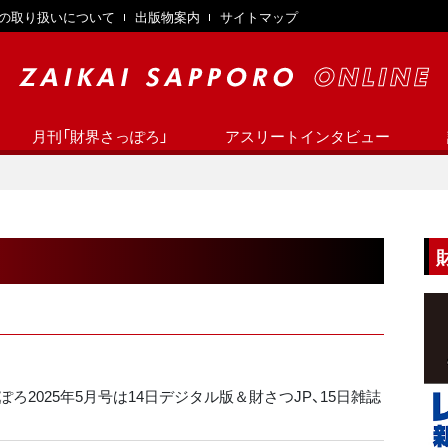
の取り扱いについて
出版物案内
サイトマップ
月刊「財界さっぽろ」
アスリートインタビュー
ろ2025年5月号は14日デジタル版＆財さつJP、15日雑誌