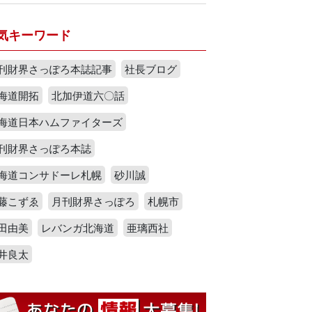
気キーワード
刊財界さっぽろ本誌記事
社長ブログ
海道開拓
北加伊道六〇話
海道日本ハムファイターズ
刊財界さっぽろ本誌
海道コンサドーレ札幌
砂川誠
藤こずゑ
月刊財界さっぽろ
札幌市
田由美
レバンガ北海道
亜璃西社
井良太