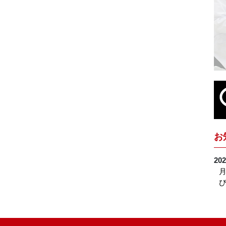
お
202
月