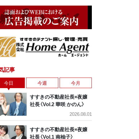
気記事
今日
今週
今月
すすきの不動産社長×夜嬢
社長〈Vol.2 華咲 かのん〉
2026.08.01
すすきの不動産社長×夜嬢
社長〈Vol.1 南柚子〉