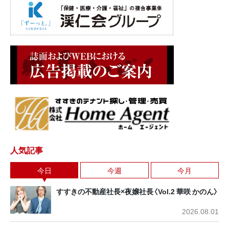
人気記事
今日
今週
今月
すすきの不動産社長×夜嬢社長〈Vol.2 華咲 かのん〉
2026.08.01