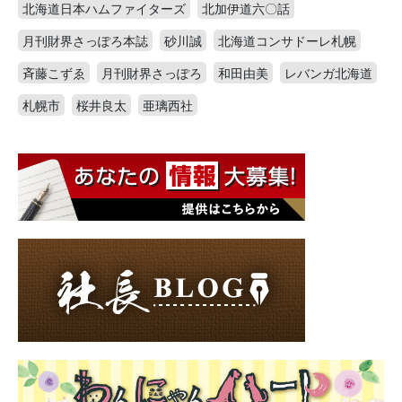
北海道日本ハムファイターズ
北加伊道六〇話
月刊財界さっぽろ本誌
砂川誠
北海道コンサドーレ札幌
斉藤こずゑ
月刊財界さっぽろ
和田由美
レバンガ北海道
札幌市
桜井良太
亜璃西社