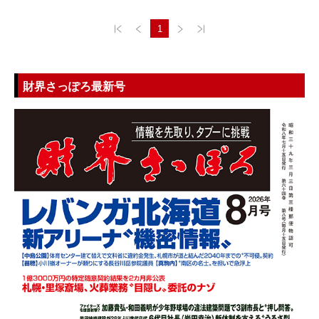
1
財界さっぽろ最新号