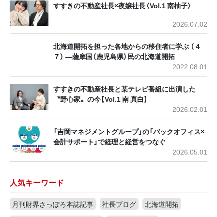
すすきの不動産社長×夜嬢社長〈Vol.1 南柚子〉
2026.07.02
北海道開拓を担った各地からの移住者に学ぶ （４
７） ―薩摩国（鹿児島県）民の北海道開拓
2022.08.01
すすきの不動産社長と某テレビ番組に出演した
〝野心家〟の今【Vol.1 南 真白】
2026.02.01
「吉岡マネジメントグループ」の「バックオフィス×
会計サポート」で経理と経営をつなぐ
2026.05.01
人気キーワード
月刊財界さっぽろ本誌記事
社長ブログ
北海道開拓