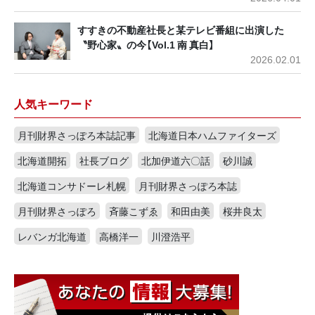
すすきの不動産社長と某テレビ番組に出演した
〝野心家〟の今【Vol.1 南 真白】
2026.02.01
人気キーワード
月刊財界さっぽろ本誌記事
北海道日本ハムファイターズ
北海道開拓
社長ブログ
北加伊道六〇話
砂川誠
北海道コンサドーレ札幌
月刊財界さっぽろ本誌
月刊財界さっぽろ
斉藤こずゑ
和田由美
桜井良太
レバンガ北海道
高橋洋一
川澄浩平