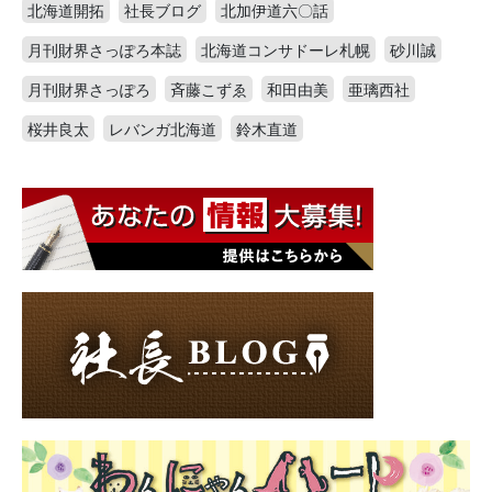
北海道開拓
社長ブログ
北加伊道六〇話
月刊財界さっぽろ本誌
北海道コンサドーレ札幌
砂川誠
月刊財界さっぽろ
斉藤こずゑ
和田由美
亜璃西社
桜井良太
レバンガ北海道
鈴木直道