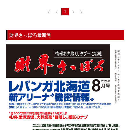
1
財界さっぽろ最新号