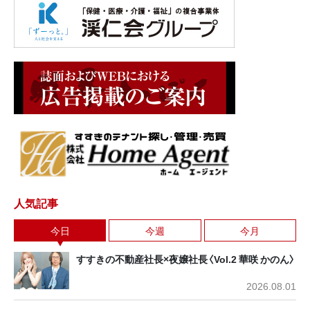
人気記事
今日
今週
今月
すすきの不動産社長×夜嬢社長〈Vol.2 華咲 かのん〉
2026.08.01