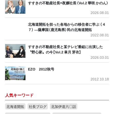
すすきの不動産社長×夜嬢社長〈Vol.2 華咲 かのん〉
2026.08.01
北海道開拓を担った各地からの移住者に学ぶ （４
７） ―薩摩国（鹿児島県）民の北海道開拓
2022.08.01
すすきの不動産社長と某テレビ番組に出演した
〝野心家〟の今【Vol.2 皐月 芽衣】
2026.03.01
EZO 2012秋号
2012.10.18
人気キーワード
北海道開拓
社長ブログ
北加伊道六〇話