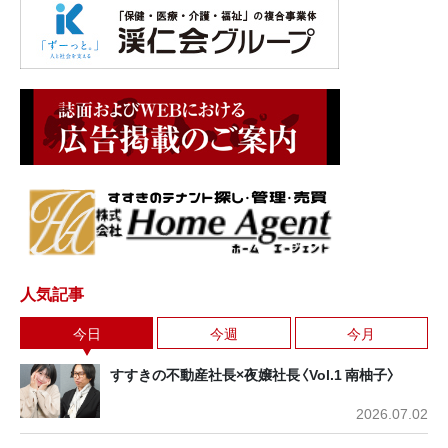
人気記事
今日
今週
今月
すすきの不動産社長×夜嬢社長〈Vol.1 南柚子〉
2026.07.02