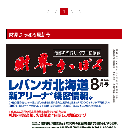
1
財界さっぽろ最新号