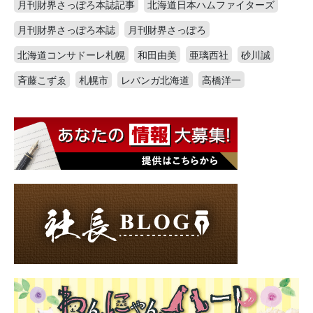
月刊財界さっぽろ本誌記事
北海道日本ハムファイターズ
月刊財界さっぽろ本誌
月刊財界さっぽろ
北海道コンサドーレ札幌
和田由美
亜璃西社
砂川誠
斉藤こずゑ
札幌市
レバンガ北海道
高橋洋一