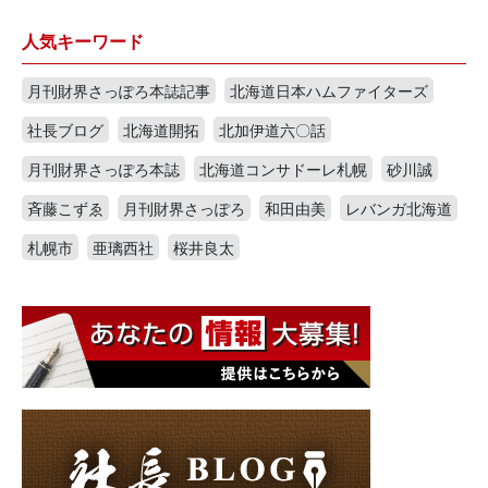
人気キーワード
月刊財界さっぽろ本誌記事
北海道日本ハムファイターズ
社長ブログ
北海道開拓
北加伊道六〇話
月刊財界さっぽろ本誌
北海道コンサドーレ札幌
砂川誠
斉藤こずゑ
月刊財界さっぽろ
和田由美
レバンガ北海道
札幌市
亜璃西社
桜井良太