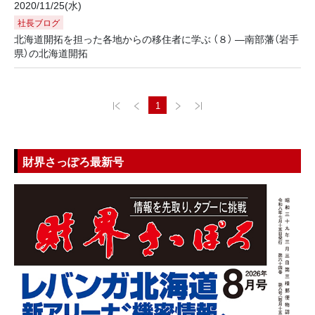
2020/11/25(水)
社長ブログ
北海道開拓を担った各地からの移住者に学ぶ （８） ―南部藩（岩手
県）の北海道開拓
1
財界さっぽろ最新号