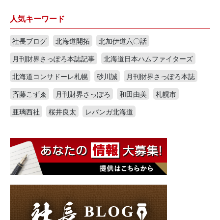
人気キーワード
社長ブログ
北海道開拓
北加伊道六〇話
月刊財界さっぽろ本誌記事
北海道日本ハムファイターズ
北海道コンサドーレ札幌
砂川誠
月刊財界さっぽろ本誌
斉藤こずゑ
月刊財界さっぽろ
和田由美
札幌市
亜璃西社
桜井良太
レバンガ北海道