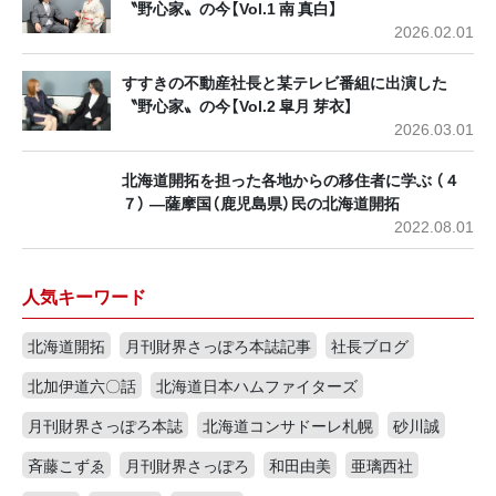
〝野心家〟の今【Vol.1 南 真白】
2026.02.01
すすきの不動産社長と某テレビ番組に出演した
〝野心家〟の今【Vol.2 皐月 芽衣】
2026.03.01
北海道開拓を担った各地からの移住者に学ぶ （４
７） ―薩摩国（鹿児島県）民の北海道開拓
2022.08.01
人気キーワード
北海道開拓
月刊財界さっぽろ本誌記事
社長ブログ
北加伊道六〇話
北海道日本ハムファイターズ
月刊財界さっぽろ本誌
北海道コンサドーレ札幌
砂川誠
斉藤こずゑ
月刊財界さっぽろ
和田由美
亜璃西社